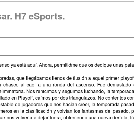
ar. H7 eSports.
censo ya está aquí. Ahora, permitidme que os dedique unas pala
radas, que llegábamos llenos de ilusión a aquel primer playoff
an chasco al caer a una ronda del ascenso. Fue demasiado 
liminatoria. Nos rehicimos y seguimos luchando, la temporada s
tado en Playoff, caímos por dos triangulazos. No contentos con
estable de jugadores que nos hacían creer, la temporada pasad
rimeros en la clasificación y volvían los fantasmas del pasado
ue nos volvería a dejar fuera, obteniendo una nueva derrota, fr