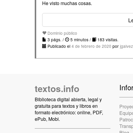
He visto muchas cosas.
Le
Dominio público
3 págs. /
5 minutos /
183 visitas.
Publicado el
4 de febrero de 2020
por
jgalve
textos.info
Info
Biblioteca digital abierta, legal y
gratuita para textos y libros en
Proye
formato electrónico: online, PDF,
Equip
ePub, Mobi.
Patro
Trans
Blog