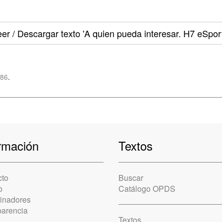
er / Descargar texto
'A quien pueda interesar. H7 eSport
z86
.
rmación
Textos
cto
Buscar
o
Catálogo OPDS
cinadores
parencia
Textos