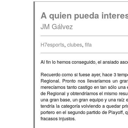
A quien pueda interes
JM Gálvez
H7esports
,
clubes
,
fifa
Al fin lo hemos conseguido, el ansiado as
Recuerdo como si fuese ayer, hace 3 tempo
Regional. Pronto nos llevaríamos un gr
merecíamos tanto castigo en tan sólo una e
de Regional y obtendríamos el mismo resul
una gran base, un gran equipo y una raíz 
tendría la categoría volviendo a quedar p
portero en el segundo partido de Playoff, q
fracasos injustos.