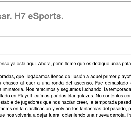
ar. H7 eSports.
censo ya está aquí. Ahora, permitidme que os dedique unas pala
radas, que llegábamos llenos de ilusión a aquel primer playoff
an chasco al caer a una ronda del ascenso. Fue demasiado 
liminatoria. Nos rehicimos y seguimos luchando, la temporada s
tado en Playoff, caímos por dos triangulazos. No contentos con
estable de jugadores que nos hacían creer, la temporada pasad
rimeros en la clasificación y volvían los fantasmas del pasado
ue nos volvería a dejar fuera, obteniendo una nueva derrota, fr