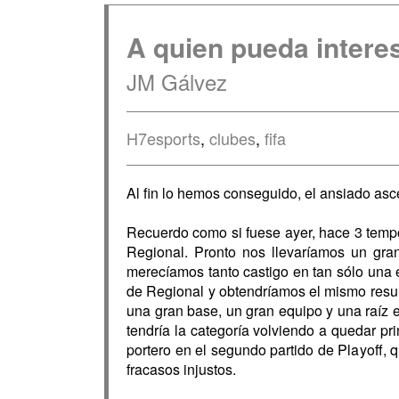
A quien pueda interes
JM Gálvez
H7esports
,
clubes
,
fifa
Al fin lo hemos conseguido, el ansiado as
Recuerdo como si fuese ayer, hace 3 tempo
Regional. Pronto nos llevaríamos un gr
merecíamos tanto castigo en tan sólo una e
de Regional y obtendríamos el mismo resul
una gran base, un gran equipo y una raíz 
tendría la categoría volviendo a quedar p
portero en el segundo partido de Playoff, q
fracasos injustos.