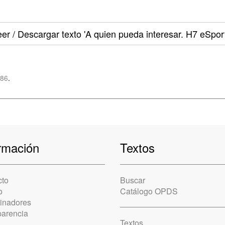
er / Descargar texto
'A quien pueda interesar. H7 eSport
z86
.
rmación
Textos
cto
Buscar
o
Catálogo OPDS
cinadores
parencia
Textos