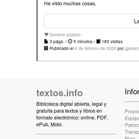
He visto muchas cosas.
Le
Dominio público
3 págs. /
5 minutos /
183 visitas.
Publicado el
4 de febrero de 2020
por
jgalve
textos.info
Info
Biblioteca digital abierta, legal y
gratuita para textos y libros en
Proye
formato electrónico: online, PDF,
Equip
ePub, Mobi.
Patro
Trans
Blog