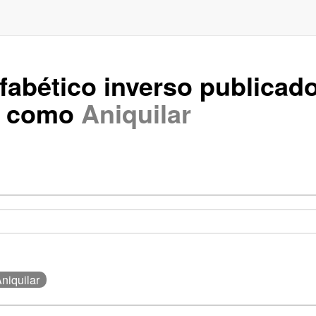
lfabético inverso publicad
s como
Aniquilar
Aniquilar