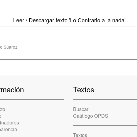
Leer / Descargar texto
'Lo Contrario a la nada'
e Suarez
.
rmación
Textos
cto
Buscar
o
Catálogo OPDS
cinadores
parencia
Textos