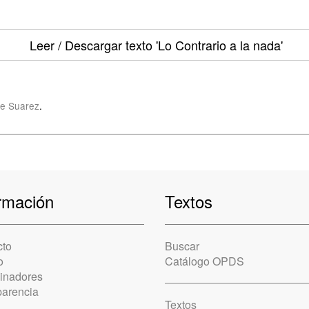
Leer / Descargar texto
'Lo Contrario a la nada'
e Suarez
.
rmación
Textos
cto
Buscar
o
Catálogo OPDS
cinadores
parencia
Textos