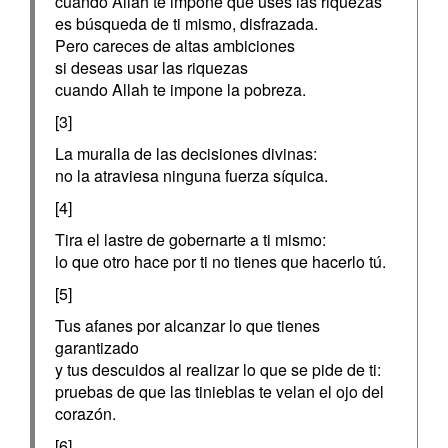
cuando Allah te impone que uses las riquezas
es búsqueda de ti mismo, disfrazada.
Pero careces de altas ambiciones
si deseas usar las riquezas
cuando Allah te impone la pobreza.
[3]
La muralla de las decisiones divinas:
no la atraviesa ninguna fuerza síquica.
[4]
Tira el lastre de gobernarte a ti mismo:
lo que otro hace por ti no tienes que hacerlo tú.
[5]
Tus afanes por alcanzar lo que tienes
garantizado
y tus descuidos al realizar lo que se pide de ti:
pruebas de que las tinieblas te velan el ojo del
corazón.
[6]