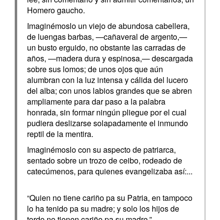
Homero gaucho.
Imaginémoslo un viejo de abundosa cabellera,
de luengas barbas, —cañaveral de argento,—
un busto erguido, no obstante las carradas de
años, —madera dura y espinosa,— descargada
sobre sus lomos; de unos ojos que aún
alumbran con la luz intensa y cálida del lucero
del alba; con unos labios grandes que se abren
ampliamente para dar paso a la palabra
honrada, sin formar ningún pliegue por el cual
pudiera deslizarse solapadamente el inmundo
reptil de la mentira.
Imaginémoslo con su aspecto de patriarca,
sentado sobre un trozo de ceibo, rodeado de
catecúmenos, para quienes evangelizaba así:...
“Quien no tiene cariño pa su Patria, en tampoco
lo ha tenido pa su madre; y solo los hijos de
tordo no tienen cariño pa su madre.”