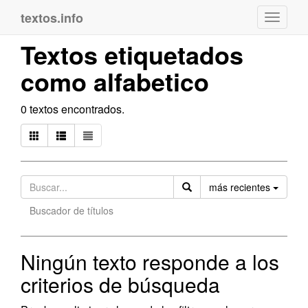
textos.info
Navega
Textos etiquetados
como alfabetico
0 textos encontrados.
Orden
más recientes
Buscador de títulos
Ningún texto responde a los
criterios de búsqueda