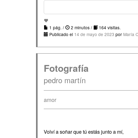
1 pág. /
2 minutos /
164 visitas.
Publicado el
14 de mayo de 2023
por
María 
Fotografía
pedro martín
amor
Volví a soñar que tú estás junto a mí,