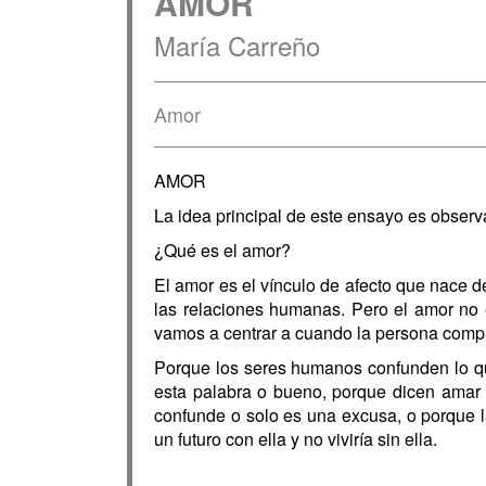
AMOR
María Carreño
Amor
AMOR
La idea principal de este ensayo es obser
¿Qué es el amor?
El amor es el vínculo de afecto que nace d
las relaciones humanas. Pero el amor no 
vamos a centrar a cuando la persona comp
Porque los seres humanos confunden lo qu
esta palabra o bueno, porque dicen amar a
confunde o solo es una excusa, o porque l
un futuro con ella y no viviría sin ella.