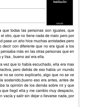
 que todas las personas son iguales, que
el otro, que no tiene nada de malo pero por
udad pase un año hice muchas amistades pero
decir con diferente que no era igual a los
, pensaba más en las otras personas que en
 lisa , bueno así era ella.
ra vez que lo había escuchado, ella era mas
tractiva, pero detrás de eso había un mundo
e no se como explicarlo, algo que no se ve
ía sostenido,bueno eso era antes, antes de
aba la opinión de los demás sobre mi y que
a que llegó ella y me cambio muy despacio,
vacía y salir sin dejar o llevarse nada, por