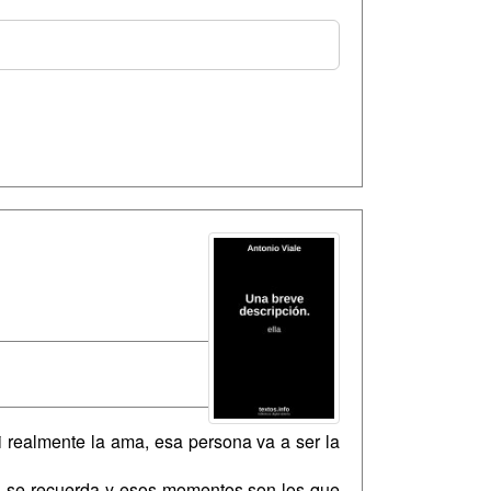
 realmente la ama, esa persona va a ser la
o, se recuerda y esos momentos son los que