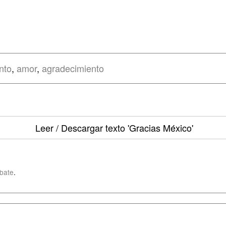
nto
,
amor
,
agradecimiento
Leer / Descargar texto
'Gracias México'
bate
.