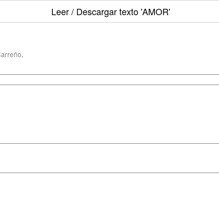
Leer / Descargar texto
'AMOR'
Carreño
.