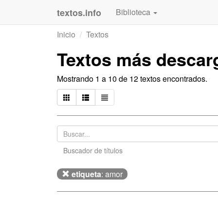
textos.info
Biblioteca
Inicio
Textos
Textos más descar
Mostrando 1 a 10 de 12 textos encontrados.
Buscador de títulos
etiqueta
: amor