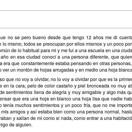
 que no se pero bueno desde que tengo 12 años me di cuenta
n lo mismo, todos se preocupan por ellos mismos y un poco por 
común de lo habitual para mi y me fui a una escuela en una ci
año en esa ciudad conocí a una persona diferente, que quiero 
enía era que constantemente estaba pensando en otras personas
o ver un montón de hojas arrugadas y en medio una hoja blanca y
 que no voy a olvidar, no lo voy a olvidar por que es la prime
e en la cara, pelo de color castaño y piel bronceada no muy a
de sentimientos llena de alegría y muy amigable y algo más qu
ensar que era una hoja en blanco una hoja lisa que nadie hab
o tenía muchos sentimientos y un poco fría, que no me import
a mis amigos y así estaba bien como una persona normal, hast
raban y salían de mi como si nada, como entrar a una habitación 
migo de alguien.