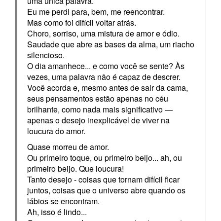
uma única palavra.
Eu me perdi para, bem, me reencontrar.
Mas como foi difícil voltar atrás.
Choro, sorriso, uma mistura de amor e ódio.
Saudade que abre as bases da alma, um riacho
silencioso.
O dia amanhece... e como você se sente? Às
vezes, uma palavra não é capaz de descrer.
Você acorda e, mesmo antes de sair da cama,
seus pensamentos estão apenas no céu
brilhante, como nada mais significativo —
apenas o desejo inexplicável de viver na
loucura do amor.
Quase morreu de amor.
Ou primeiro toque, ou primeiro beijo... ah, ou
primeiro beijo. Que loucura!
Tanto desejo - coisas que tornam difícil ficar
juntos, coisas que o universo abre quando os
lábios se encontram.
Ah, isso é lindo...