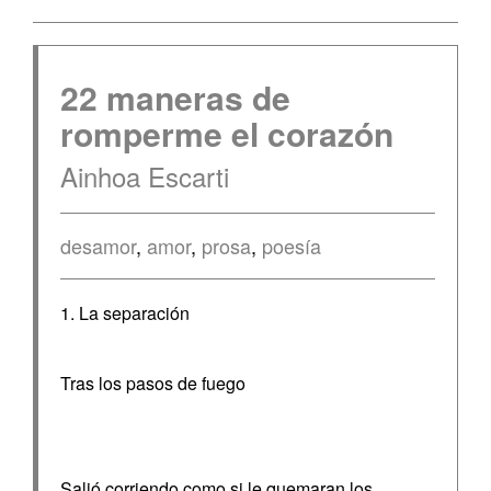
22 maneras de
romperme el corazón
Ainhoa Escarti
desamor
,
amor
,
prosa
,
poesía
1. La separación
Tras los pasos de fuego
Salió corriendo como si le quemaran los