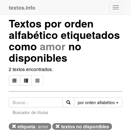
textos.info
Navega
Textos por orden
alfabético etiquetados
como
amor
no
disponibles
2 textos encontrados.
Orden
por orden alfabético
Buscador de títulos
etiqueta
: amor
textos no disponibles