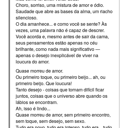
Choro, sorriso, uma mistura de amor e ódio.
Saudade que abre as bases da alma, um riacho
silencioso.
O dia amanhece... e como você se sente? Às
vezes, uma palavra não é capaz de descrer.
Você acorda e, mesmo antes de sair da cama,
seus pensamentos estão apenas no céu
brilhante, como nada mais significativo —
apenas o desejo inexplicável de viver na
loucura do amor.
Quase morreu de amor.
Ou primeiro toque, ou primeiro beijo... ah, ou
primeiro beijo. Que loucura!
Tanto desejo - coisas que tornam difícil ficar
juntos, coisas que o universo abre quando os
lábios se encontram.
Ah, isso é lindo...
Quase morreu de amor, sem primeiro encontro,
sem toque, sem desejo, sem sexo.
Tudo era novo, tudo era intenso, tudo era... tudo.