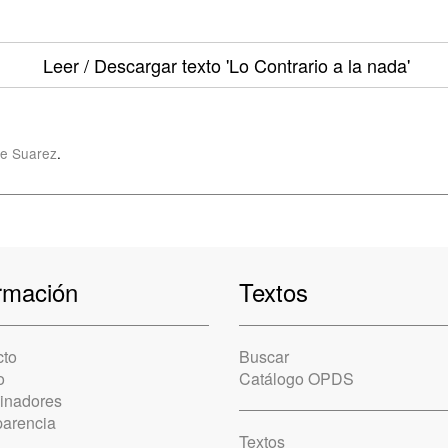
Leer / Descargar texto
'Lo Contrario a la nada'
e Suarez
.
rmación
Textos
cto
Buscar
o
Catálogo OPDS
cinadores
parencia
Textos