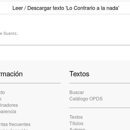
Leer / Descargar texto
'Lo Contrario a la nada'
e Suarez
.
rmación
Textos
cto
Buscar
o
Catálogo OPDS
cinadores
parencia
Textos
Títulos
tas frecuentes
Autores