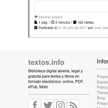
Dominio público
1 pág. /
2 minutos /
162 visitas.
Publicado el
31 de julio de 2017
por
Juan Jos
textos.info
Info
Biblioteca digital abierta, legal y
gratuita para textos y libros en
Proye
formato electrónico: online, PDF,
Equip
ePub, Mobi.
Patro
Trans
Blog
Pregun