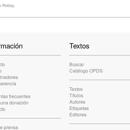
u Robsy
.
rmación
Textos
cto
Buscar
o
Catálogo OPDS
cinadores
parencia
Textos
Títulos
tas frecuentes
Autores
 una donación
Etiquetas
cto
Editores
de prensa