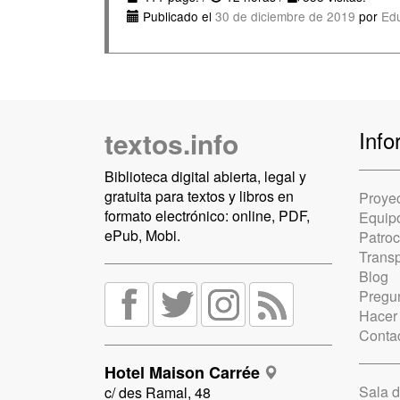
Publicado el
30 de diciembre de 2019
por
Ed
textos.info
Info
Biblioteca digital abierta, legal y
gratuita para textos y libros en
Proye
formato electrónico: online, PDF,
Equip
ePub, Mobi.
Patro
Trans
Blog
Pregun
Hacer
Conta
Hotel Maison Carrée
Sala 
c/ des Ramal, 48