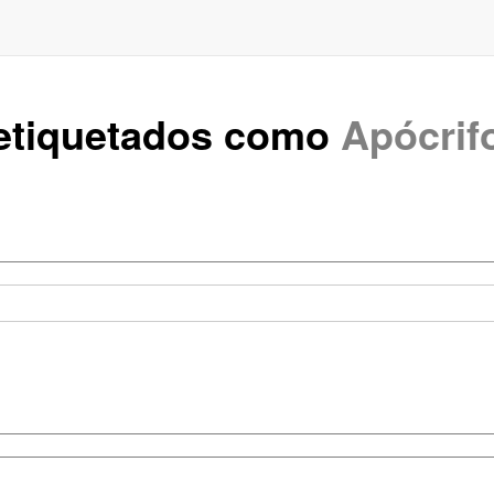
 etiquetados como
Apócrif