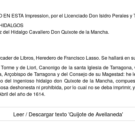
TA Impression, por el Licenciado Don Isidro Perales y T
 HIDALGOS
liz del Hidalgo Cavallero Don Quixote de la Mancha.
der de Libros, Heredero de Francisco Lasso. Se hallará en su
orme y de Liori, Canonigo de la santa Iglesia de Tarragona, Ofi
, Arçobispo de Tarragona y del Consejo de su Magestad: he l
tomo del ingenioso hidalgo don Quixote de la Mancha, compue
sa deshonesta ni prohibida, por lo cual no se deba imprimir, y 
Abril del año de 1614.
Leer / Descargar texto
'Quijote de Avellaneda'