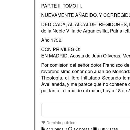
PARTE II. TOMO III.
NUEVAMENTE AÑADIDO, Y CORREGIDO EN ES
DEDICADA, AL ALCALDE, REGIDORES,
de la Noble Villa de Argamesilla, Patria fe
Año 1732.
CON PRIVILEGIO:
EN MADRID. Acosta de Juan Oliveras, Merca
Por comision del señor dotor Francisco de T
reverendisimo señor don Juan de Moncada
Theologia, el libro intitulado Segundo 
Avellaneda, y me parece que no contiene co
por tanto lo firmo de mi mano, hoy á 18 de 
Dominio público
411 págs. /
12 horas /
838 visitas.