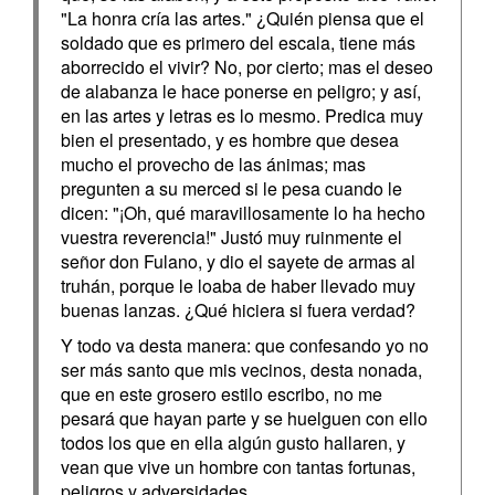
"La honra cría las artes." ¿Quién piensa que el
soldado que es primero del escala, tiene más
aborrecido el vivir? No, por cierto; mas el deseo
de alabanza le hace ponerse en peligro; y así,
en las artes y letras es lo mesmo. Predica muy
bien el presentado, y es hombre que desea
mucho el provecho de las ánimas; mas
pregunten a su merced si le pesa cuando le
dicen: "¡Oh, qué maravillosamente lo ha hecho
vuestra reverencia!" Justó muy ruinmente el
señor don Fulano, y dio el sayete de armas al
truhán, porque le loaba de haber llevado muy
buenas lanzas. ¿Qué hiciera si fuera verdad?
Y todo va desta manera: que confesando yo no
ser más santo que mis vecinos, desta nonada,
que en este grosero estilo escribo, no me
pesará que hayan parte y se huelguen con ello
todos los que en ella algún gusto hallaren, y
vean que vive un hombre con tantas fortunas,
peligros y adversidades.