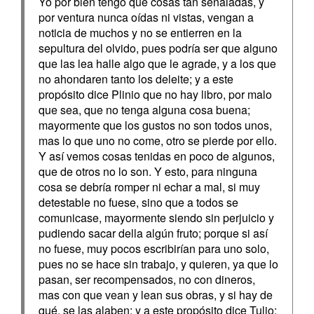
Yo por bien tengo que cosas tan señaladas, y
por ventura nunca oídas ni vistas, vengan a
noticia de muchos y no se entierren en la
sepultura del olvido, pues podría ser que alguno
que las lea halle algo que le agrade, y a los que
no ahondaren tanto los deleite; y a este
propósito dice Plinio que no hay libro, por malo
que sea, que no tenga alguna cosa buena;
mayormente que los gustos no son todos unos,
mas lo que uno no come, otro se pierde por ello.
Y así vemos cosas tenidas en poco de algunos,
que de otros no lo son. Y esto, para ninguna
cosa se debría romper ni echar a mal, si muy
detestable no fuese, sino que a todos se
comunicase, mayormente siendo sin perjuicio y
pudiendo sacar della algún fruto; porque si así
no fuese, muy pocos escribirían para uno solo,
pues no se hace sin trabajo, y quieren, ya que lo
pasan, ser recompensados, no con dineros,
mas con que vean y lean sus obras, y si hay de
qué, se las alaben; y a este propósito dice Tulio: