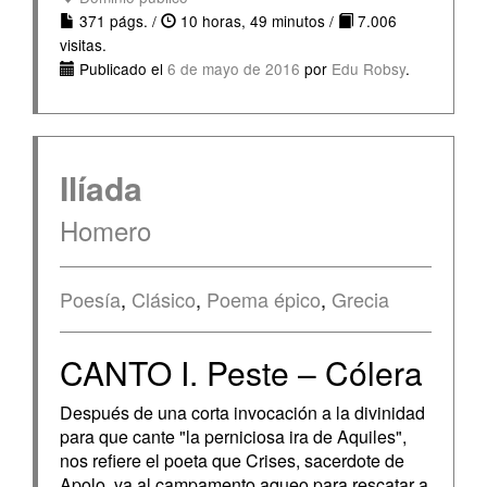
371 págs. /
10 horas, 49 minutos /
7.006
visitas.
Publicado el
6 de mayo de 2016
por
Edu Robsy
.
Ilíada
Homero
Poesía
,
Clásico
,
Poema épico
,
Grecia
CANTO I. Peste – Cólera
Después de una corta invocación a la divinidad
para que cante "la perniciosa ira de Aquiles",
nos refiere el poeta que Crises, sacerdote de
Apolo, va al campamento aqueo para rescatar a