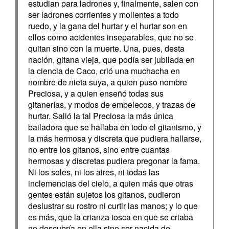
estudian para ladrones y, finalmente, salen con
ser ladrones corrientes y molientes a todo
ruedo, y la gana del hurtar y el hurtar son en
ellos como acidentes inseparables, que no se
quitan sino con la muerte. Una, pues, desta
nación, gitana vieja, que podía ser jubilada en
la ciencia de Caco, crió una muchacha en
nombre de nieta suya, a quien puso nombre
Preciosa, y a quien enseñó todas sus
gitanerías, y modos de embelecos, y trazas de
hurtar. Salió la tal Preciosa la más única
bailadora que se hallaba en todo el gitanismo, y
la más hermosa y discreta que pudiera hallarse,
no entre los gitanos, sino entre cuantas
hermosas y discretas pudiera pregonar la fama.
Ni los soles, ni los aires, ni todas las
inclemencias del cielo, a quien más que otras
gentes están sujetos los gitanos, pudieron
deslustrar su rostro ni curtir las manos; y lo que
es más, que la crianza tosca en que se criaba
no descubría en ella sino ser nacida de