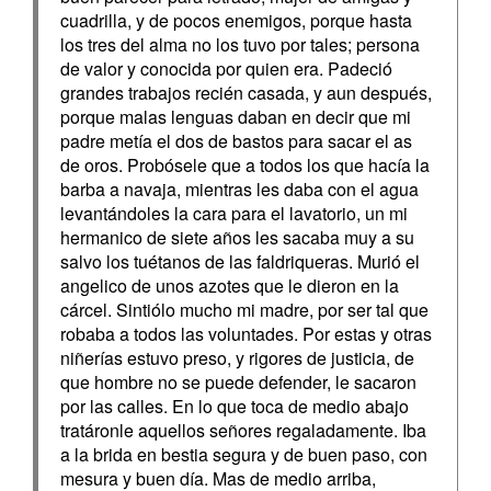
cuadrilla, y de pocos enemigos, porque hasta
los tres del alma no los tuvo por tales; persona
de valor y conocida por quien era. Padeció
grandes trabajos recién casada, y aun después,
porque malas lenguas daban en decir que mi
padre metía el dos de bastos para sacar el as
de oros. Probósele que a todos los que hacía la
barba a navaja, mientras les daba con el agua
levantándoles la cara para el lavatorio, un mi
hermanico de siete años les sacaba muy a su
salvo los tuétanos de las faldriqueras. Murió el
angelico de unos azotes que le dieron en la
cárcel. Sintiólo mucho mi madre, por ser tal que
robaba a todos las voluntades. Por estas y otras
niñerías estuvo preso, y rigores de justicia, de
que hombre no se puede defender, le sacaron
por las calles. En lo que toca de medio abajo
tratáronle aquellos señores regaladamente. Iba
a la brida en bestia segura y de buen paso, con
mesura y buen día. Mas de medio arriba,