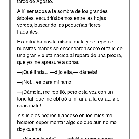
tarde de Agosto.
Allí, sentados a la sombra de los grandes
árboles, escudriñábamos entre las hojas
verdes, buscando las pequeñas flores
fragantes.
Examinábamos la misma mata y de repente
nuestras manos se encontraron sobre el tallo de
una gran violeta nacida al reparo de una piedra,
que yo me apresuré a cortar.
—¡Qué linda... —dijo ella,— dámela!
—¡No!... es para mi ramo!
—¡Dámela, me repitió, pero esta vez con un
tono tal, que me obligó a mirarla a la cara... ¡no
seas malo!
Y sus ojos negros fijándose en los míos me
hicieron experimentar algo de que aún no me
doy cuenta.
—¿No me la dás?... —volvió a preguntarme.