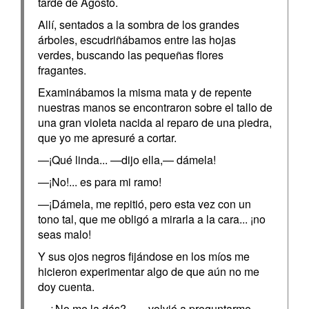
tarde de Agosto.
Allí, sentados a la sombra de los grandes
árboles, escudriñábamos entre las hojas
verdes, buscando las pequeñas flores
fragantes.
Examinábamos la misma mata y de repente
nuestras manos se encontraron sobre el tallo de
una gran violeta nacida al reparo de una piedra,
que yo me apresuré a cortar.
—¡Qué linda... —dijo ella,— dámela!
—¡No!... es para mi ramo!
—¡Dámela, me repitió, pero esta vez con un
tono tal, que me obligó a mirarla a la cara... ¡no
seas malo!
Y sus ojos negros fijándose en los míos me
hicieron experimentar algo de que aún no me
doy cuenta.
—¿No me la dás?... —volvió a preguntarme.