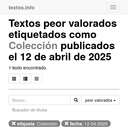
textos.info
Navega
Textos peor valorados
etiquetados como
Colección
publicados
el 12 de abril de 2025
1 texto encontrado.
Orden
peor valorados
Buscador de títulos
etiqueta
: Colección
fecha
: 12-04-2025