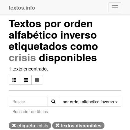
textos.info
Navega
Textos por orden
alfabético inverso
etiquetados como
crisis
disponibles
1 texto encontrado.
Orden
por orden alfabético inverso
Buscador de títulos
etiqueta
: crisis
textos disponibles