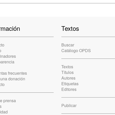
rmación
Textos
cto
Buscar
o
Catálogo OPDS
cinadores
parencia
Textos
Títulos
tas frecuentes
Autores
 una donación
Etiquetas
cto
Editores
de prensa
Publicar
s
idad