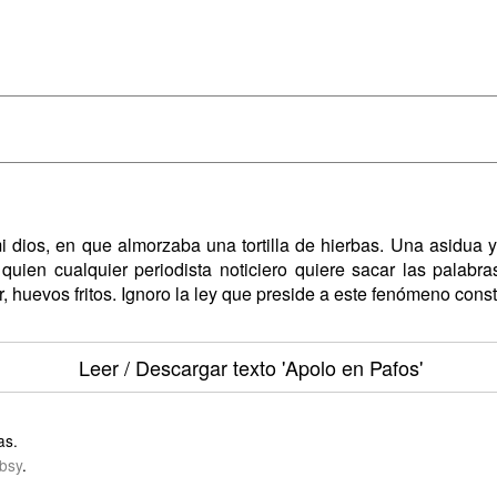
i dios, en que almorzaba una tortilla de hierbas. Una asidua 
quien cualquier periodista noticiero quiere sacar las palabr
rar, huevos fritos. Ignoro la ley que preside a este fenómeno cons
Leer / Descargar texto
'Apolo en Pafos'
as.
bsy
.