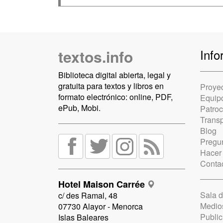
textos.info
Info
Biblioteca digital abierta, legal y
gratuita para textos y libros en
Proye
formato electrónico: online, PDF,
Equip
ePub, Mobi.
Patro
Trans
Blog
Pregun
Hacer
Conta
Hotel Maison Carrée
Sala 
c/ des Ramal, 48
Medio
07730 Alayor - Menorca
Public
Islas Baleares