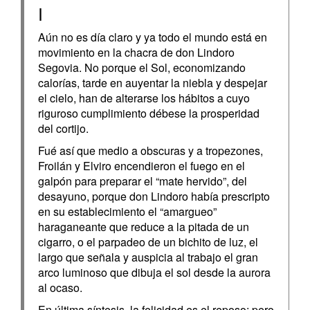
I
Aún no es día claro y ya todo el mundo está en
movimiento en la chacra de don Lindoro
Segovia. No porque el Sol, economizando
calorías, tarde en auyentar la niebla y despejar
el cielo, han de alterarse los hábitos a cuyo
riguroso cumplimiento débese la prosperidad
del cortijo.
Fué así que medio a obscuras y a tropezones,
Froilán y Elviro encendieron el fuego en el
galpón para preparar el “mate hervido”, del
desayuno, porque don Lindoro había prescripto
en su establecimiento el “amargueo”
haraganeante que reduce a la pitada de un
cigarro, o el parpadeo de un bichito de luz, el
largo que señala y auspicia al trabajo el gran
arco luminoso que dibuja el sol desde la aurora
al ocaso.
En última síntesis, la felicidad es el reposo; pero