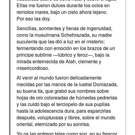
Ellas me fueron dulces durante los ocios en
remotos mares, bajo un cielo ahora lejano.
Por eso las doy.
Sencillas, sonrientes y llenas de ingenuidad,
como la musulmana Schehrazada, su madre
suculenta que las dió a luz en el misterio;
fermentando con emoción en los brazos de un
príncipe sublime —lúbrico y feroz—, bajo la
mirada enternecida de Alah, clemente y
misericordioso.
Al venir al mundo fueron delicadamente
mecidas por las manos de la lustral Doniazada,
su buena tía, que grabó sus nombres sobre
hojas de oro coloreadas de húmedas pedrerías
y las cuidó bajo el terciopelo de sus pupilas
hasta la adolescencia dura, para esparcirlas
después, voluptuosas y libres, sobre el mundo
oriental, eternizado por su sonrisa.
Yo os las entrego tales como son, en su frescor