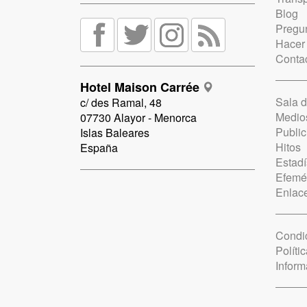
Blog
Pregun
Hacer
Conta
Hotel Maison Carrée
Sala 
c/ des Ramal, 48
Medio
07730 Alayor - Menorca
Public
Islas Baleares
Hitos
España
Estadí
Efemé
Enlac
Condi
Políti
Inform