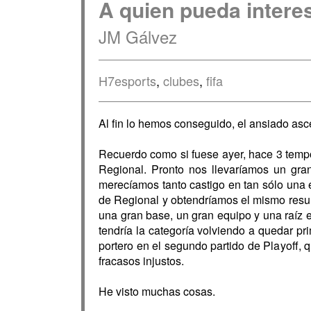
A quien pueda interes
JM Gálvez
H7esports
,
clubes
,
fifa
Al fin lo hemos conseguido, el ansiado as
Recuerdo como si fuese ayer, hace 3 tempo
Regional. Pronto nos llevaríamos un gr
merecíamos tanto castigo en tan sólo una e
de Regional y obtendríamos el mismo resul
una gran base, un gran equipo y una raíz 
tendría la categoría volviendo a quedar p
portero en el segundo partido de Playoff, q
fracasos injustos.
He visto muchas cosas.