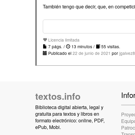
También tengo que decir, que, en competici
Licencia limitada
7 págs. /
13 minutos /
55 visitas.
Publicado el
22 de junio de 2021
por
jgalvez
textos.info
Info
Biblioteca digital abierta, legal y
gratuita para textos y libros en
Proye
formato electrónico: online, PDF,
Equip
ePub, Mobi.
Patro
Trans