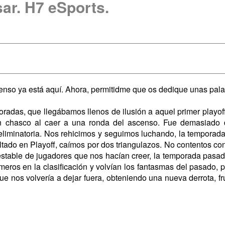
ar. H7 eSports.
censo ya está aquí. Ahora, permitidme que os dedique unas pala
radas, que llegábamos llenos de ilusión a aquel primer playoff
an chasco al caer a una ronda del ascenso. Fue demasiado 
liminatoria. Nos rehicimos y seguimos luchando, la temporada s
tado en Playoff, caímos por dos triangulazos. No contentos con
estable de jugadores que nos hacían creer, la temporada pasad
rimeros en la clasificación y volvían los fantasmas del pasado
ue nos volvería a dejar fuera, obteniendo una nueva derrota, fr