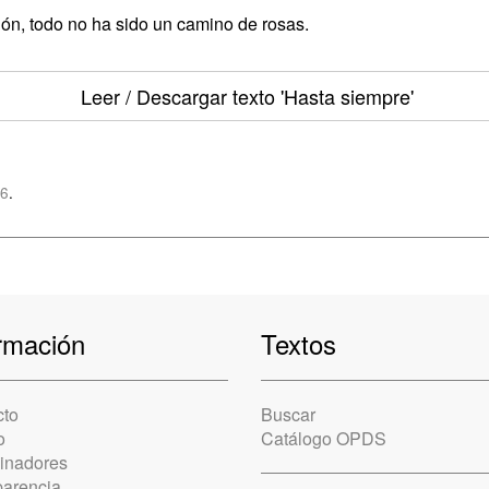
ón, todo no ha sido un camino de rosas.
Leer / Descargar texto
'Hasta siempre'
86
.
rmación
Textos
cto
Buscar
o
Catálogo OPDS
cinadores
parencia