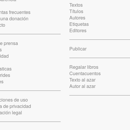
Textos
Títulos
tas frecuentes
Autores
 una donación
Etiquetas
cto
Editores
de prensa
Publicar
s
idad
Regalar libros
sticas
Cuentacuentos
rides
Texto al azar
es
Autor al azar
ciones de uso
ca de privacidad
ación legal