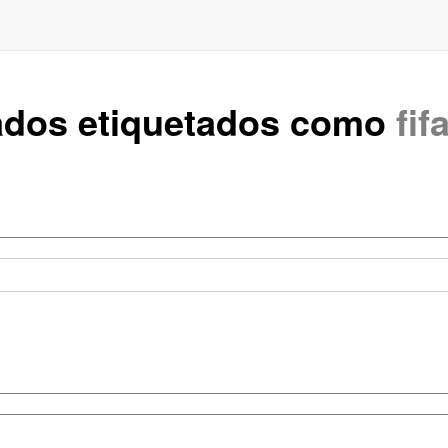
rados etiquetados como
fif