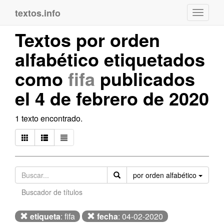
textos.info
Navega
Textos por orden
alfabético etiquetados
como
fifa
publicados
el 4 de febrero de 2020
1 texto encontrado.
Orden
por orden alfabético
Buscador de títulos
etiqueta
: fifa
fecha
: 04-02-2020