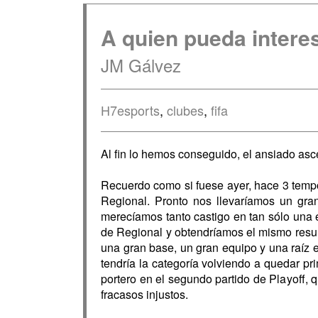
A quien pueda interes
JM Gálvez
H7esports
,
clubes
,
fifa
Al fin lo hemos conseguido, el ansiado as
Recuerdo como si fuese ayer, hace 3 tempo
Regional. Pronto nos llevaríamos un gr
merecíamos tanto castigo en tan sólo una e
de Regional y obtendríamos el mismo resul
una gran base, un gran equipo y una raíz 
tendría la categoría volviendo a quedar p
portero en el segundo partido de Playoff, q
fracasos injustos.