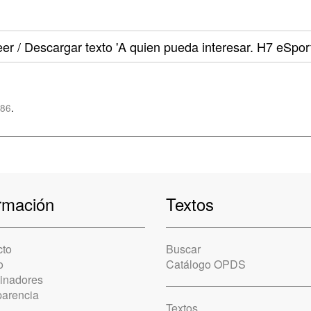
er / Descargar texto
'A quien pueda interesar. H7 eSport
z86
.
rmación
Textos
cto
Buscar
o
Catálogo OPDS
cinadores
parencia
Textos