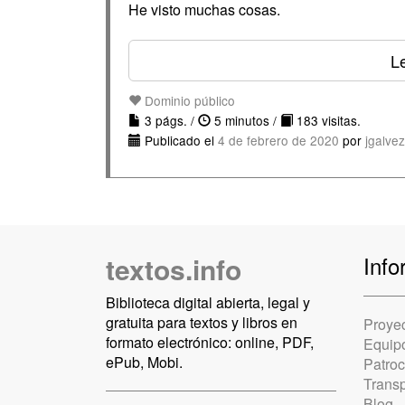
He visto muchas cosas.
Le
Dominio público
3 págs. /
5 minutos /
183 visitas.
Publicado el
4 de febrero de 2020
por
jgalve
textos.info
Info
Biblioteca digital abierta, legal y
gratuita para textos y libros en
Proye
formato electrónico: online, PDF,
Equip
ePub, Mobi.
Patro
Trans
Blog