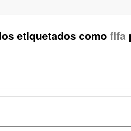
ados etiquetados como
fifa
p