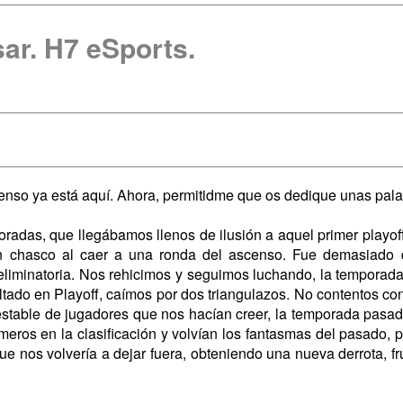
ar. H7 eSports.
censo ya está aquí. Ahora, permitidme que os dedique unas pala
radas, que llegábamos llenos de ilusión a aquel primer playoff
an chasco al caer a una ronda del ascenso. Fue demasiado 
liminatoria. Nos rehicimos y seguimos luchando, la temporada s
tado en Playoff, caímos por dos triangulazos. No contentos con
estable de jugadores que nos hacían creer, la temporada pasad
rimeros en la clasificación y volvían los fantasmas del pasado
ue nos volvería a dejar fuera, obteniendo una nueva derrota, fr