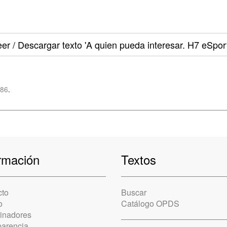
er / Descargar texto
'A quien pueda interesar. H7 eSport
z86
.
rmación
Textos
cto
Buscar
o
Catálogo OPDS
cinadores
parencia