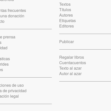
Textos
Títulos
tas frecuentes
Autores
 una donación
Etiquetas
cto
Editores
de prensa
Publicar
s
idad
Regalar libros
sticas
Cuentacuentos
rides
Texto al azar
es
Autor al azar
ciones de uso
ca de privacidad
ación legal