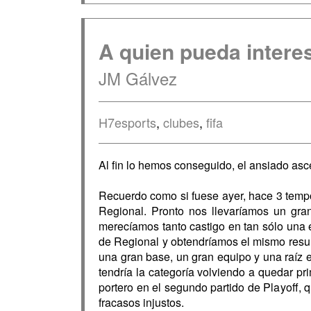
A quien pueda interes
JM Gálvez
H7esports
,
clubes
,
fifa
Al fin lo hemos conseguido, el ansiado as
Recuerdo como si fuese ayer, hace 3 tempo
Regional. Pronto nos llevaríamos un gr
merecíamos tanto castigo en tan sólo una e
de Regional y obtendríamos el mismo resul
una gran base, un gran equipo y una raíz 
tendría la categoría volviendo a quedar p
portero en el segundo partido de Playoff, q
fracasos injustos.