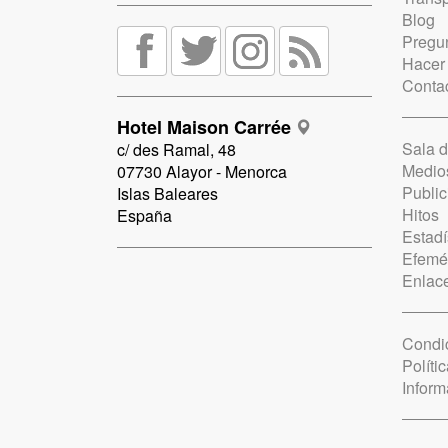
Blog
Pregun
Hacer
Conta
Hotel Maison Carrée
Sala 
c/ des Ramal, 48
Medio
07730 Alayor - Menorca
Public
Islas Baleares
Hitos
España
Estadí
Efemé
Enlac
Condi
Políti
Inform