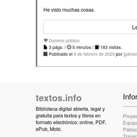
He visto muchas cosas.
Le
Dominio público
3 págs. /
5 minutos /
183 visitas.
Publicado el
4 de febrero de 2020
por
jgalve
textos.info
Info
Biblioteca digital abierta, legal y
gratuita para textos y libros en
Proye
formato electrónico: online, PDF,
Equip
ePub, Mobi.
Patro
Trans