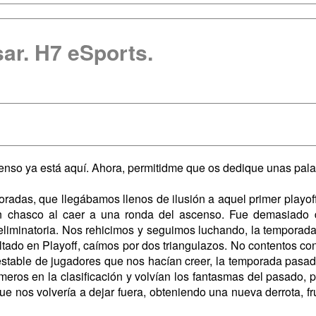
ar. H7 eSports.
censo ya está aquí. Ahora, permitidme que os dedique unas pala
radas, que llegábamos llenos de ilusión a aquel primer playoff
an chasco al caer a una ronda del ascenso. Fue demasiado 
liminatoria. Nos rehicimos y seguimos luchando, la temporada s
tado en Playoff, caímos por dos triangulazos. No contentos con
estable de jugadores que nos hacían creer, la temporada pasad
rimeros en la clasificación y volvían los fantasmas del pasado
ue nos volvería a dejar fuera, obteniendo una nueva derrota, fr