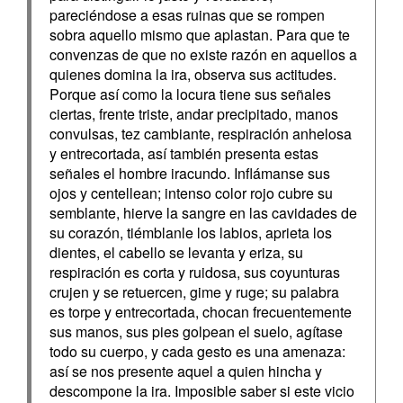
pareciéndose a esas ruinas que se rompen
sobra aquello mismo que aplastan. Para que te
convenzas de que no existe razón en aquellos a
quienes domina la ira, observa sus actitudes.
Porque así como la locura tiene sus señales
ciertas, frente triste, andar precipitado, manos
convulsas, tez cambiante, respiración anhelosa
y entrecortada, así también presenta estas
señales el hombre iracundo. Inflámanse sus
ojos y centellean; intenso color rojo cubre su
semblante, hierve la sangre en las cavidades de
su corazón, tiémblanle los labios, aprieta los
dientes, el cabello se levanta y eriza, su
respiración es corta y ruidosa, sus coyunturas
crujen y se retuercen, gime y ruge; su palabra
es torpe y entrecortada, chocan frecuentemente
sus manos, sus pies golpean el suelo, agítase
todo su cuerpo, y cada gesto es una amenaza:
así se nos presente aquel a quien hincha y
descompone la ira. Imposible saber si este vicio