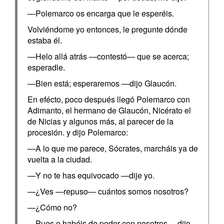
—Polemarco os encarga que le esperéis.
Volviéndome yo entonces, le pregunte dónde
estaba él.
—Helo allá atrás —contestó— que se acerca;
esperadle.
—Bien está; esperaremos —dijo Glaucón.
En efécto, poco después llegó Polemarco con
Adimanto, el hermano de Glaucón, Nicérato el
de Nicias y algunos más, al parecer de la
procesión. y dijo Polemarco:
—A lo que me parece, Sócrates, marcháis ya de
vuelta a la ciudad.
—Y no te has equivocado —dije yo.
—¿Ves —repuso— cuántos somos nosotros?
—¿Cómo no?
—Pues o habéis de poder con nosotros —dijo—