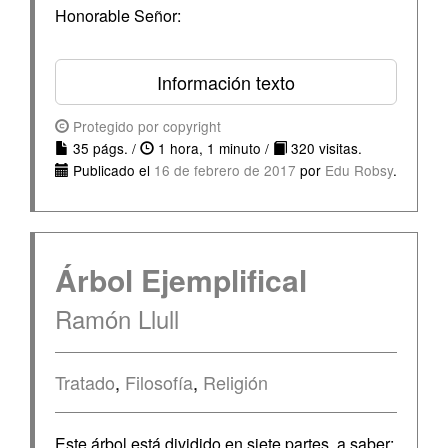
Honorable Señor:
Información texto
Protegido por copyright
35 págs. /
1 hora, 1 minuto /
320 visitas.
Publicado el
16 de febrero de 2017
por
Edu Robsy
.
Árbol Ejemplifical
Ramón Llull
Tratado
,
Filosofía
,
Religión
Este árbol está dividido en siete partes, a saber: