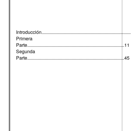
Introducción............................................................................
Primera
Parte...................................................................................11
Segunda
Parte...................................................................................45