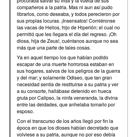
procuraba salvar su vida y la vuelta de sus
compañeros a la patria. Mas ni aun así pudo
librarlos, como deseaba, y todos perecieron por
sus propias locuras. ¡Insensatos! Comiéronse
las vacas de Helios, hijo de Hiperión; el cual no
permitió que les llegara el día del regreso. ¡Oh
diosa, hija de Zeus!, cuéntanos aunque no sea
más que una parte de tales cosas.
Ya en aquel tiempo los que habían podido
escapar de una muerte horrorosa estaban en
sus hogares, salvos de los peligros de la guerra
y del mar; y solamente Odiseo, que tan gran
necesidad sentía de restituirse a su patria y ver
a su consorte, hallábase detenido en hueca
gruta por Calipso, la ninfa veneranda, la divina
entre las deidades, que anhelaba tomarlo por
esposo.
Con el transcurso de los años llegó por fin la
época en que los dioses habían decretado que
volviese a su patria, aunque no por eso debía