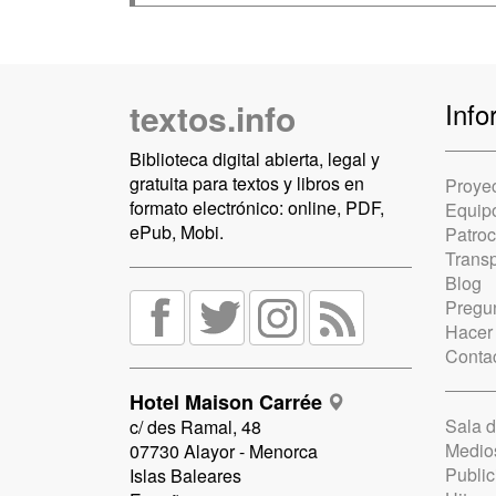
textos.info
Info
Biblioteca digital abierta, legal y
gratuita para textos y libros en
Proye
formato electrónico: online, PDF,
Equip
ePub, Mobi.
Patro
Trans
Blog
Pregun
Hacer
Conta
Hotel Maison Carrée
Sala 
c/ des Ramal, 48
Medio
07730 Alayor - Menorca
Public
Islas Baleares