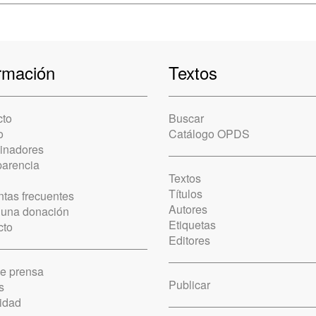
rmación
Textos
cto
Buscar
o
Catálogo OPDS
cinadores
parencia
Textos
Títulos
tas frecuentes
Autores
 una donación
Etiquetas
cto
Editores
de prensa
Publicar
s
idad