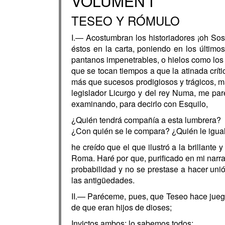
VOLUMEN I
TESEO Y RÓMULO
I.— Acostumbran los historiadores ¡oh Sos
éstos en la carta, poniendo en los último
pantanos impenetrables, o hielos como los 
que se tocan tiempos a que la atinada críti
más que sucesos prodigiosos y trágicos, ma
legislador Licurgo y del rey Numa, me pa
examinando, para decirlo con Esquilo,
¿Quién tendrá compañía a esta lumbrera?
¿Con quién se le compara? ¿Quién le igua
he creído que el que ilustró a la brillante
Roma. Haré por que, purificado en mi narra
probabilidad y no se prestase a hacer uni
las antigüedades.
II.— Paréceme, pues, que Teseo hace juego
de que eran hijos de dioses;
Invictos ambos: lo sabemos todos;