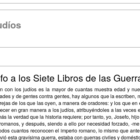
udíos
fo a los Siete Libros de las Guerr
on con los judíos es la mayor de cuantas muestra edad y nue
des y de gentes contra gentes, hay algunos que la escri­ben, n
ejas de los que las oyen, a manera de oradores: y los que en e
ecer en gran manera a los judíos, atribuyéndoles a las veces en
s la verdad que la historia re­quiere; por tanto, yo, Josefo, hij
s romanos, y después, siendo a ello por necesidad forzado, ‑m
odos cuantos reconocen el imperio romano, lo mismo que antes
vió esta gravísima guerra, estaba con guerras civiles y domésti