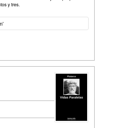
os y tres.
n'