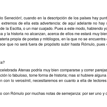
io Seneción!, cuando en la descripción de los países hay punt
s extremos de ella esta advertencia: de aquí adelante no hay s
de la Escitia, o un mar cuajado. Pues a este modo, habiendo yo
ca y la historia no alcanzan, acerca de ellos me estará muy bie
teria propia de poetas y mitólogos, en la que no se encuentra 
rece que no será fuera de propósito subir hasta Rómulo, pues
la?
 y celebrada Atenas podría muy bien compararse y correr parejas
ción lo fabuloso, tome forma de historia; mas si hubiere alguna
ón con lo verosímil, necesitaremos en cuanto a ella de lector
 con Rómulo por muchas notas de semejanza: por ser uno y otr