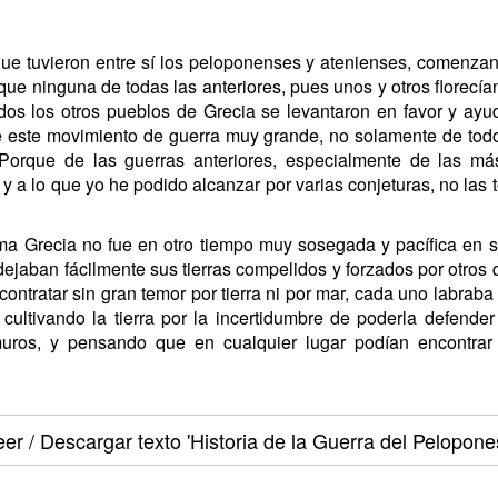
que tuvieron entre sí los peloponenses y atenienses, comenzand
que ninguna de todas las anteriores, pues unos y otros florecía
dos los otros pueblos de Grecia se levantaron en favor y ayud
ue este movimiento de guerra muy grande, no solamente de todo
Porque de las guerras anteriores, especialmente de las más
, y a lo que yo he podido alcanzar por varias conjeturas, no las
a Grecia no fue en otro tiempo muy sosegada y pacífica en su 
jaban fácilmente sus tierras compelidos y forzados por otros q
ontratar sin gran temor por tierra ni por mar, cada uno labraba
i cultivando la tierra por la incertidumbre de poderla defender
uros, y pensando que en cualquier lugar podían encontrar
eer / Descargar texto
'Historia de la Guerra del Pelopone