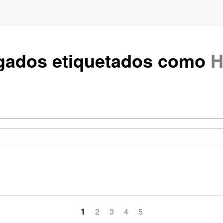
gados etiquetados como
H
1
2
3
4
5