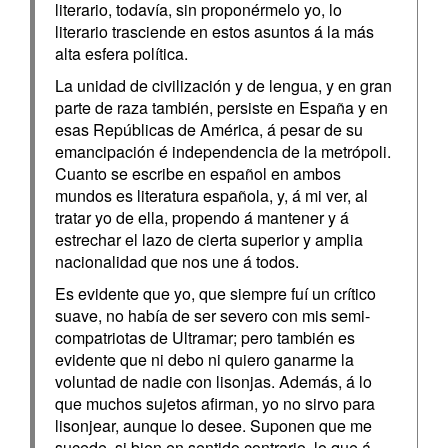
literario, todavía, sin proponérmelo yo, lo
literario trasciende en estos asuntos á la más
alta esfera política.
La unidad de civilización y de lengua, y en gran
parte de raza también, persiste en España y en
esas Repúblicas de América, á pesar de su
emancipación é independencia de la metrópoli.
Cuanto se escribe en español en ambos
mundos es literatura española, y, á mi ver, al
tratar yo de ella, propendo á mantener y á
estrechar el lazo de cierta superior y amplia
nacionalidad que nos une á todos.
Es evidente que yo, que siempre fuí un crítico
suave, no había de ser severo con mis semi-
compatriotas de Ultramar; pero también es
evidente que ni debo ni quiero ganarme la
voluntad de nadie con lisonjas. Además, á lo
que muchos sujetos afirman, yo no sirvo para
lisonjear, aunque lo desee. Suponen que me
sucede, si bien en sentido contrario, lo que á