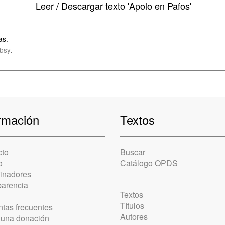
Leer / Descargar texto
'Apolo en Pafos'
as.
bsy
.
rmación
Textos
cto
Buscar
o
Catálogo OPDS
cinadores
parencia
Textos
Títulos
tas frecuentes
Autores
 una donación