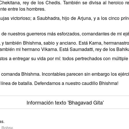
 Chekitana, rey de los Chedis. También se divisa al heroico re
nte entre los hombres.
as victorioso; a Saubhadra, hijo de Arjuna, y a los cinco prí
e nuestros guerreros más esforzados, comandantes de mi ejérc
a, y también Bhishma, sabio y anciano. Está Karna, hermanastr
y también mi hermano Vikarna. Está Saumadatti, rey de los Bahik
tos a entregar su vida por mí: todos pertrechados con múltiple
e comanda Bhishma. Incontables parecen sin embargo los ejérci
a línea de batalla. Defendamos a nuestro caudillo Bhishma!
Información texto
'Bhagavad Gita'
as.
 Robsy
.