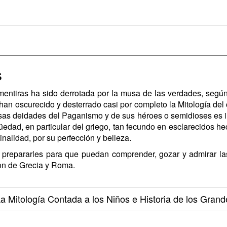
s
mentiras ha sido derrotada por la musa de las verdades, segú
han oscurecido y desterrado casi por completo la Mitología del 
lsas deidades del Paganismo y de sus héroes o semidioses es i
güedad, en particular del griego, tan fecundo en esclarecidos 
ginalidad, por su perfección y belleza.
es prepararles para que puedan comprender, gozar y admirar 
on de Grecia y Roma.
a Mitología Contada a los Niños e Historia de los Gran