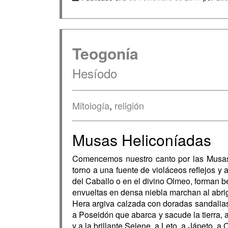
Teogonía
Hesíodo
Mitología
,
religión
Musas Heliconíadas
Comencemos nuestro canto por las Musas 
torno a una fuente de violáceos reflejos y
del Caballo o en el divino Olmeo, forman be
envueltas en densa niebla marchan al abrig
Hera argiva calzada con doradas sandalias,
a Poseidón que abarca y sacude la tierra, a
y a la brillante Selene, a Leto, a Jápeto, 