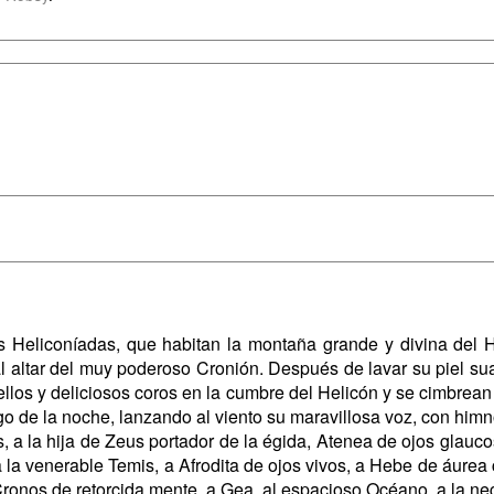
Heliconíadas, que habitan la montaña grande y divina del H
 al altar del muy poderoso Cronión. Después de lavar su piel s
llos y deliciosos coros en la cumbre del Helicón y se cimbrean 
o de la noche, lanzando al viento su maravillosa voz, con himn
 a la hija de Zeus portador de la égida, Atenea de ojos glauco
 la venerable Temis, a Afrodita de ojos vivos, a Hebe de áurea c
a Cronos de retorcida mente, a Gea, al espacioso Océano, a la ne