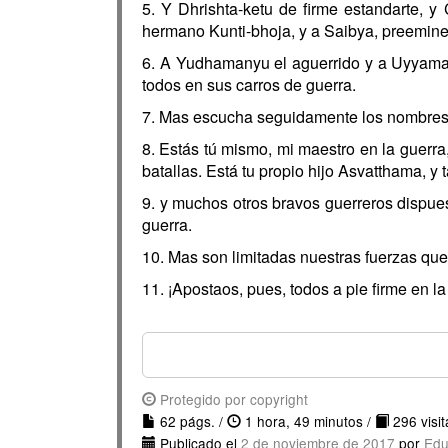
5. Y Dhrishta-ketu de firme estandarte, y
hermano Kunti-bhoja, y a Saibya, preemine
6. A Yudhamanyu el aguerrido y a Uyyamauj
todos en sus carros de guerra.
7. Mas escucha seguidamente los nombres d
8. Estás tú mismo, mi maestro en la guerr
batallas. Está tu propio hijo Asvatthama, 
9. y muchos otros bravos guerreros dispues
guerra.
10. Mas son limitadas nuestras fuerzas qu
11. ¡Apostaos, pues, todos a pie firme en l
Protegido por copyright
62 págs. /
1 hora, 49 minutos /
296 visit
Publicado el
2 de noviembre de 2017
por
Edu