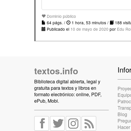
Dominio público
64 págs. /
1 hora, 53 minutos /
188 visit
Publicado el
10 de mayo de 2020
por
Edu Ro
textos.info
Info
Biblioteca digital abierta, legal y
gratuita para textos y libros en
Proye
formato electrónico: online, PDF,
Equip
ePub, Mobi.
Patro
Trans
Blog
Pregun
Hacer