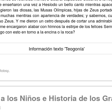
e enseñaron una vez a Hesíodo un bello canto mientras apacen
gieron las diosas, las Musas Olímpicas, hijas de Zeus portado
ir muchas mentiras con apariencia de verdades; y sabemos, c
oso Zeus. Y me dieron un cetro después de cortar una admirable
 y me encargaron alabar con himnos la estirpe de los felices Se
ngo con esto en torno a la encina o la roca?
Información texto
'Teogonía'
Robsy
.
a los Niños e Historia de los G
a