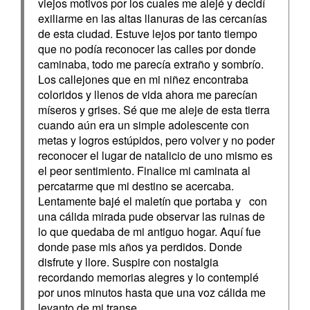
viejos motivos por los cuales me alejé y decidí
exiliarme en las altas llanuras de las cercanías
de esta ciudad. Estuve lejos por tanto tiempo
que no podía reconocer las calles por donde
caminaba, todo me parecía extraño y sombrío.
Los callejones que en mi niñez encontraba
coloridos y llenos de vida ahora me parecían
míseros y grises. Sé que me aleje de esta tierra
cuando aún era un simple adolescente con
metas y logros estúpidos, pero volver y no poder
reconocer el lugar de natalicio de uno mismo es
el peor sentimiento. Finalice mi caminata al
percatarme que mi destino se acercaba.
Lentamente bajé el maletín que portaba y con
una cálida mirada pude observar las ruinas de
lo que quedaba de mi antiguo hogar. Aquí fue
donde pase mis años ya perdidos. Donde
disfrute y llore. Suspire con nostalgia
recordando memorias alegres y lo contemplé
por unos minutos hasta que una voz cálida me
levanto de mi transe.