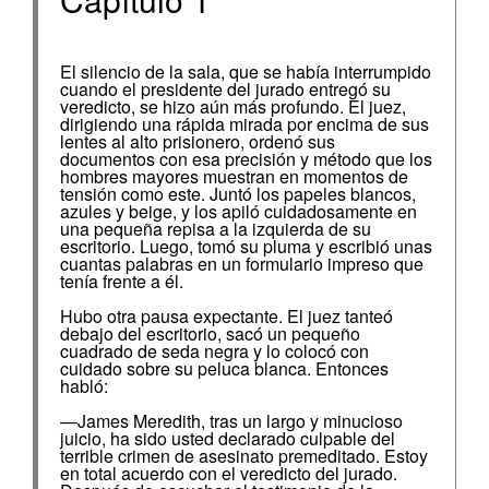
El silencio de la sala, que se había interrumpido
cuando el presidente del jurado entregó su
veredicto, se hizo aún más profundo. El juez,
dirigiendo una rápida mirada por encima de sus
lentes al alto prisionero, ordenó sus
documentos con esa precisión y método que los
hombres mayores muestran en momentos de
tensión como este. Juntó los papeles blancos,
azules y beige, y los apiló cuidadosamente en
una pequeña repisa a la izquierda de su
escritorio. Luego, tomó su pluma y escribió unas
cuantas palabras en un formulario impreso que
tenía frente a él.
Hubo otra pausa expectante. El juez tanteó
debajo del escritorio, sacó un pequeño
cuadrado de seda negra y lo colocó con
cuidado sobre su peluca blanca. Entonces
habló:
—James Meredith, tras un largo y minucioso
juicio, ha sido usted declarado culpable del
terrible crimen de asesinato premeditado. Estoy
en total acuerdo con el veredicto del jurado.