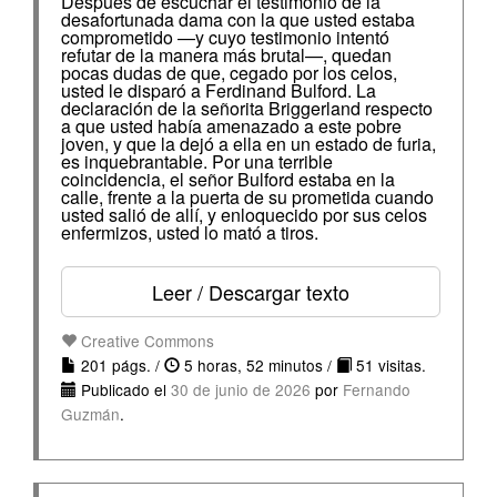
Después de escuchar el testimonio de la
desafortunada dama con la que usted estaba
comprometido —y cuyo testimonio intentó
refutar de la manera más brutal—, quedan
pocas dudas de que, cegado por los celos,
usted le disparó a Ferdinand Bulford. La
declaración de la señorita Briggerland respecto
a que usted había amenazado a este pobre
joven, y que la dejó a ella en un estado de furia,
es inquebrantable. Por una terrible
coincidencia, el señor Bulford estaba en la
calle, frente a la puerta de su prometida cuando
usted salió de allí, y enloquecido por sus celos
enfermizos, usted lo mató a tiros.
Leer / Descargar texto
Creative Commons
201 págs. /
5 horas, 52 minutos /
51 visitas.
Publicado el
30 de junio de 2026
por
Fernando
Guzmán
.