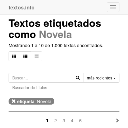
textos.info
Navega
Textos etiquetados
como
Novela
Mostrando 1 a 10 de 1.000 textos encontrados.
Orden
más recientes
Buscador de títulos
etiqueta
: Novela
1
2
3
4
5