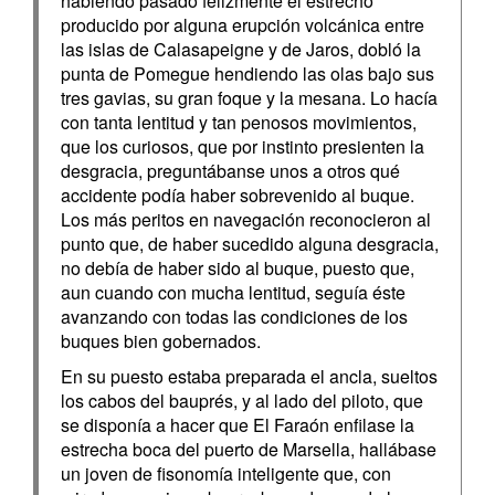
habiendo pasado feliz­mente el estrecho
producido por alguna erupción volcánica entre
las islas de Calasapeigne y de Jaros, dobló la
punta de Pomegue hendien­do las olas bajo sus
tres gavias, su gran foque y la mesana. Lo hacía
con tanta lentitud y tan penosos movimientos,
que los curiosos, que por instinto presienten la
desgracia, preguntábanse unos a otros qué
accidente podía haber sobrevenido al buque.
Los más peritos en na­vegación reconocieron al
punto que, de haber sucedido alguna des­gracia,
no debía de haber sido al buque, puesto que,
aun cuando con mucha lentitud, seguía éste
avanzando con todas las condiciones de los
buques bien gobernados.
En su puesto estaba preparada el ancla, sueltos
los cabos del bau­prés, y al lado del piloto, que
se disponía a hacer que El Faraón enfilase la
estrecha boca del puerto de Marsella, hallábase
un jo­ven de fisonomía inteligente que, con