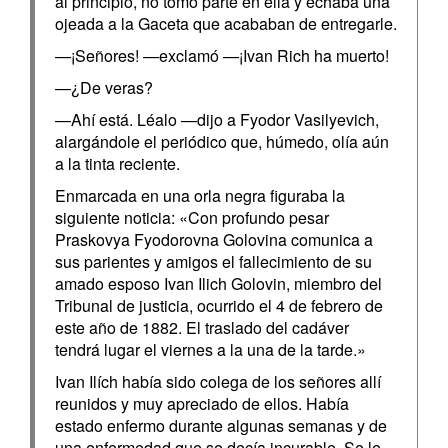
al principio, no tomó parte en ella y echaba una
ojeada a la Gaceta que acababan de entregarle.
—¡Señores! —exclamó —¡Ivan Rich ha muerto!
—¿De veras?
—Ahí está. Léalo —dijo a Fyodor Vasilyevich,
alargándole el periódico que, húmedo, olía aún
a la tinta reciente.
Enmarcada en una orla negra figuraba la
siguiente noticia: «Con profundo pesar
Praskovya Fyodorovna Golovina comunica a
sus parientes y amigos el fallecimiento de su
amado esposo Ivan Ilich Golovin, miembro del
Tribunal de justicia, ocurrido el 4 de febrero de
este año de 1882. El traslado del cadáver
tendrá lugar el viernes a la una de la tarde.»
Ivan Ilích había sido colega de los señores allí
reunidos y muy apreciado de ellos. Había
estado enfermo durante algunas semanas y de
una enfermedad que se decía incurable. Se le