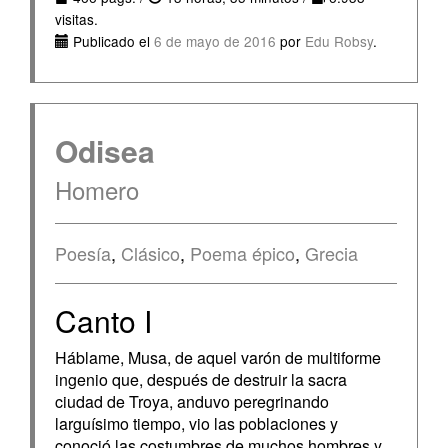
visitas.
Publicado el
6 de mayo de 2016
por
Edu Robsy
.
Odisea
Homero
Poesía
,
Clásico
,
Poema épico
,
Grecia
Canto I
Háblame, Musa, de aquel varón de multiforme
ingenio que, después de destruir la sacra
ciudad de Troya, anduvo peregrinando
larguísimo tiempo, vio las poblaciones y
conoció las costumbres de muchos hombres y