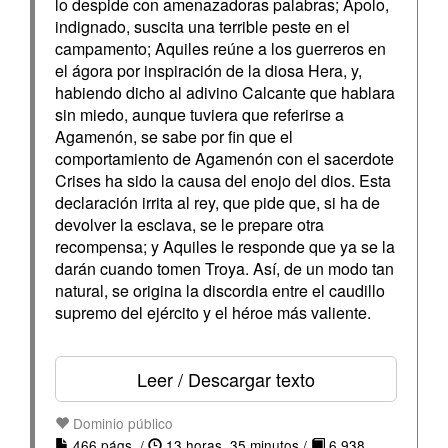
lo despide con amenazadoras palabras; Apolo,
indignado, suscita una terrible peste en el
campamento; Aquiles reúne a los guerreros en
el ágora por inspiración de la diosa Hera, y,
habiendo dicho al adivino Calcante que hablara
sin miedo, aunque tuviera que referirse a
Agamenón, se sabe por fin que el
comportamiento de Agamenón con el sacerdote
Crises ha sido la causa del enojo del dios. Esta
declaración irrita al rey, que pide que, si ha de
devolver la esclava, se le prepare otra
recompensa; y Aquiles le responde que ya se la
darán cuando tomen Troya. Así, de un modo tan
natural, se origina la discordia entre el caudillo
supremo del ejército y el héroe más valiente.
Leer / Descargar texto
Dominio público
466 págs. /
13 horas, 35 minutos /
6.938