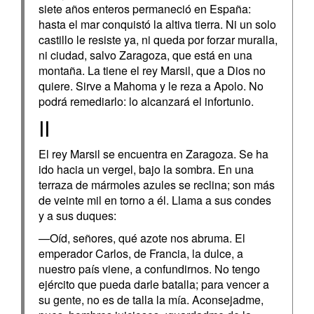
siete años enteros permaneció en España:
hasta el mar conquistó la altiva tierra. Ni un solo
castillo le resiste ya, ni queda por forzar muralla,
ni ciudad, salvo Zaragoza, que está en una
montaña. La tiene el rey Marsil, que a Dios no
quiere. Sirve a Mahoma y le reza a Apolo. No
podrá remediarlo: lo alcanzará el infortunio.
II
El rey Marsil se encuentra en Zaragoza. Se ha
ido hacia un vergel, bajo la sombra. En una
terraza de mármoles azules se reclina; son más
de veinte mil en torno a él. Llama a sus condes
y a sus duques:
—Oíd, señores, qué azote nos abruma. El
emperador Carlos, de Francia, la dulce, a
nuestro país viene, a confundirnos. No tengo
ejército que pueda darle batalla; para vencer a
su gente, no es de talla la mía. Aconsejadme,