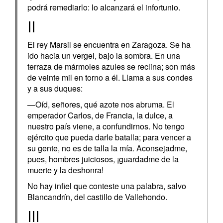
podrá remediarlo: lo alcanzará el infortunio.
II
El rey Marsil se encuentra en Zaragoza. Se ha
ido hacia un vergel, bajo la sombra. En una
terraza de mármoles azules se reclina; son más
de veinte mil en torno a él. Llama a sus condes
y a sus duques:
—Oíd, señores, qué azote nos abruma. El
emperador Carlos, de Francia, la dulce, a
nuestro país viene, a confundirnos. No tengo
ejército que pueda darle batalla; para vencer a
su gente, no es de talla la mía. Aconsejadme,
pues, hombres juiciosos, ¡guardadme de la
muerte y la deshonra!
No hay infiel que conteste una palabra, salvo
Blancandrín, del castillo de Vallehondo.
III