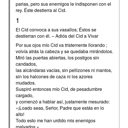
parias, pero sus enemigos le indisponen con el
rey. Éste destierra al Cid.
1
El Cid convoca a sus vasallos; Éstos se
destierran con él. – Adiós del Cid a Vivar
Por sus ojos mío Cid va tristemente llorando ;
volvía atrás la cabeza y se quedaba mirándolos.
Miró las puertas abiertas, los postigos sin
candados,
las alcándaras vacías, sin pellizones ni mantos,
sin los halcones de caza ni los azores
mudados.
Suspiró entonces mío Cid, de pesadumbre
cargado,
y comenzó a hablar así, justamente mesurado:
«¡Loado seas, Señor, Padre que estás en lo
alto!
Todo esto me han urdido mis enemigos
malvados.»