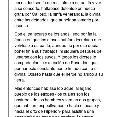
necesidad sentía de restituirse a su patria y ver
a su consorte, hallábase detenido en hueca
gruta por Calipso, la ninfa veneranda, la divina
entre las deidades, que anhelaba tomarlo por
esposo.
Con el transcurso de los años llegó por fin la
época en que los dioses habían decretado que
volviese a su patria, aunque no por eso debía
poner fin a sus trabajos, ni siquiera después de
juntarse con los suyos. Y todos los dioses le
compadecían, a excepción de Poseidón, que
permaneció constantemente irritado contra el
divinal Odiseo hasta que el héroe no arribó a su
tierra.
Mas entonces habíase ido aquel al lejano
pueblo de los etíopes -los cuales son los
postreros de los hombres y forman dos grupos,
que habitan respectivamente hacia el ocaso y
hacia el orto de Hiperión- para asistir a una
hecatombe de toros y de cordero. Mientras