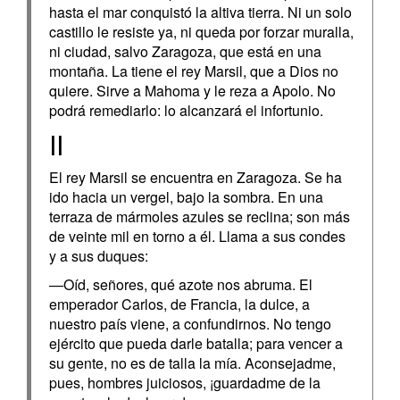
hasta el mar conquistó la altiva tierra. Ni un solo
castillo le resiste ya, ni queda por forzar muralla,
ni ciudad, salvo Zaragoza, que está en una
montaña. La tiene el rey Marsil, que a Dios no
quiere. Sirve a Mahoma y le reza a Apolo. No
podrá remediarlo: lo alcanzará el infortunio.
II
El rey Marsil se encuentra en Zaragoza. Se ha
ido hacia un vergel, bajo la sombra. En una
terraza de mármoles azules se reclina; son más
de veinte mil en torno a él. Llama a sus condes
y a sus duques:
—Oíd, señores, qué azote nos abruma. El
emperador Carlos, de Francia, la dulce, a
nuestro país viene, a confundirnos. No tengo
ejército que pueda darle batalla; para vencer a
su gente, no es de talla la mía. Aconsejadme,
pues, hombres juiciosos, ¡guardadme de la