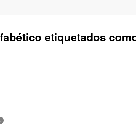
lfabético etiquetados com
s