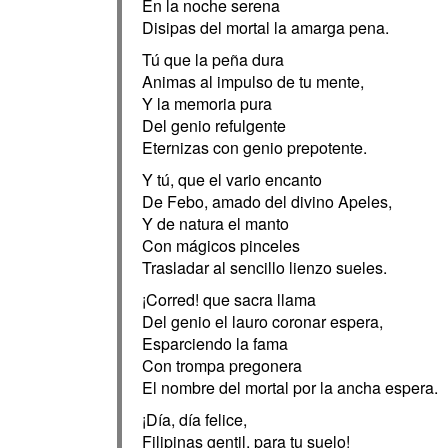
En la noche serena
Disipas del mortal la amarga pena.
Tú que la peña dura
Animas al impulso de tu mente,
Y la memoria pura
Del genio refulgente
Eternizas con genio prepotente.
Y tú, que el vario encanto
De Febo, amado del divino Apeles,
Y de natura el manto
Con mágicos pinceles
Trasladar al sencillo lienzo sueles.
¡Corred! que sacra llama
Del genio el lauro coronar espera,
Esparciendo la fama
Con trompa pregonera
El nombre del mortal por la ancha espera.
¡Día, día felice,
Filipinas gentil, para tu suelo!