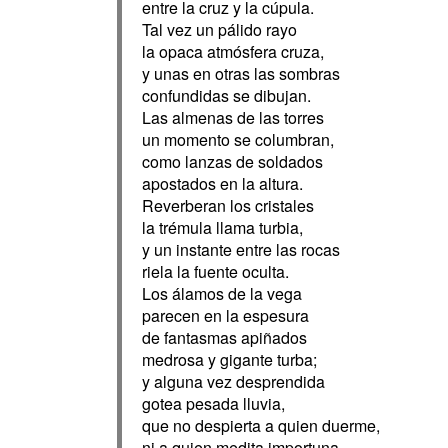
entre la cruz y la cúpula.
Tal vez un pálido rayo
la opaca atmósfera cruza,
y unas en otras las sombras
confundidas se dibujan.
Las almenas de las torres
un momento se columbran,
como lanzas de soldados
apostados en la altura.
Reverberan los cristales
la trémula llama turbia,
y un instante entre las rocas
riela la fuente oculta.
Los álamos de la vega
parecen en la espesura
de fantasmas apiñados
medrosa y gigante turba;
y alguna vez desprendida
gotea pesada lluvia,
que no despierta a quien duerme,
ni a quien medita importuna.