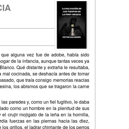
CIA
 que alguna vez fue de adobe, había sido
hogar de la infancia, aunque tantas veces ya
Blanco. Qué distante y extraña le resultaba,
lina mal cocinada, se deshacía antes de tomar
 pasado, que traía consigo memorias reacias
sesina, los abismos que se tragaron la carne
as paredes y, como un fiel fugitivo, le daba
ollado como un hombre en la plenitud de sus
l crujir mojigato de la leña en la hornilla,
día fuerzas en las piernas hacia las diez,
os grillos, el ladrar chirriante de los perros