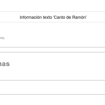
Información texto
'Canto de Ramón'
bsy
.
mas