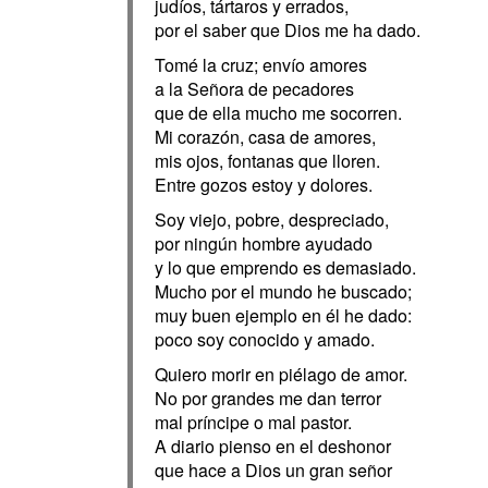
judíos, tártaros y errados,
por el saber que Dios me ha dado.
Tomé la cruz; envío amores
a la Señora de pecadores
que de ella mucho me socorren.
Mi corazón, casa de amores,
mis ojos, fontanas que lloren.
Entre gozos estoy y dolores.
Soy viejo, pobre, despreciado,
por ningún hombre ayudado
y lo que emprendo es demasiado.
Mucho por el mundo he buscado;
muy buen ejemplo en él he dado:
poco soy conocido y amado.
Quiero morir en piélago de amor.
No por grandes me dan terror
mal príncipe o mal pastor.
A diario pienso en el deshonor
que hace a Dios un gran señor