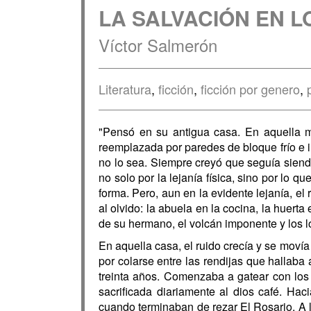
LA SALVACIÓN EN L
Víctor Salmerón
Literatura
,
ficción
,
ficción por genero
,
"Pensó en su antigua casa. En aquella 
reemplazada por paredes de bloque frío e i
no lo sea. Siempre creyó que seguía siendo
no solo por la lejanía física, sino por lo 
forma. Pero, aun en la evidente lejanía, e
al olvido: la abuela en la cocina, la huert
de su hermano, el volcán imponente y los 
En aquella casa, el ruido crecía y se movía
por colarse entre las rendijas que hallab
treinta años. Comenzaba a gatear con los p
sacrificada diariamente al dios café. Ha
cuando terminaban de rezar El Rosario. A las