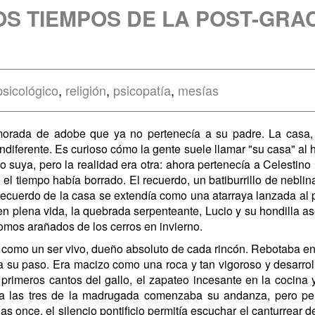
OS TIEMPOS DE LA POST-GRA
psicológico
,
religión
,
psicopatía
,
mesías
morada de adobe que ya no pertenecía a su padre. La casa,
ndiferente. Es curioso cómo la gente suele llamar "su casa" al 
 suya, pero la realidad era otra: ahora pertenecía a Celestino 
que el tiempo había borrado. El recuerdo, un batiburrillo de neb
l recuerdo de la casa se extendía como una atarraya lanzada al
a en plena vida, la quebrada serpenteante, Lucio y su hondilla a
lomos arañados de los cerros en invierno.
 como un ser vivo, dueño absoluto de cada rincón. Rebotaba en l
a a su paso. Era macizo como una roca y tan vigoroso y desarr
rimeros cantos del gallo, el zapateo incesante en la cocina y e
cia las tres de la madrugada comenzaba su andanza, pero per
 once, el silencio pontificio permitía escuchar el canturrear de l