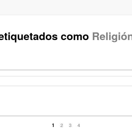
 etiquetados como
Religió
1
2
3
4