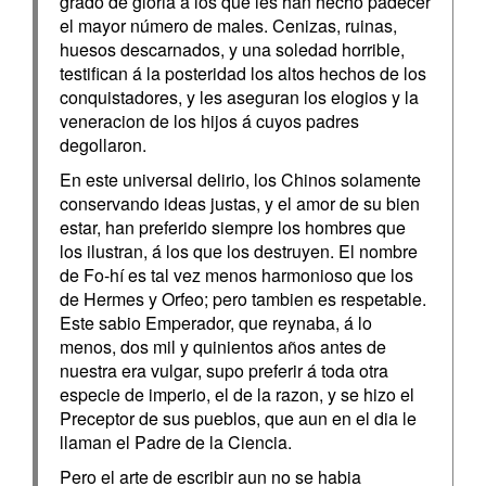
grado de gloria á los que les han hecho padecer
el mayor número de males. Cenizas, ruinas,
huesos descarnados, y una soledad horrible,
testifican á la posteridad los altos hechos de los
conquistadores, y les aseguran los elogios y la
veneracion de los hijos á cuyos padres
degollaron.
En este universal delirio, los Chinos solamente
conservando ideas justas, y el amor de su bien
estar, han preferido siempre los hombres que
los ilustran, á los que los destruyen. El nombre
de Fo-hí es tal vez menos harmonioso que los
de Hermes y Orfeo; pero tambien es respetable.
Este sabio Emperador, que reynaba, á lo
menos, dos mil y quinientos años antes de
nuestra era vulgar, supo preferir á toda otra
especie de imperio, el de la razon, y se hizo el
Preceptor de sus pueblos, que aun en el dia le
llaman el Padre de la Ciencia.
Pero el arte de escribir aun no se habia