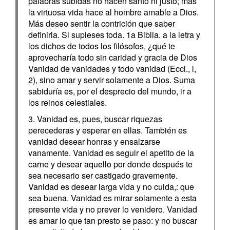
palabras subidas no hacen santo ni justo; mas
la virtuosa vida hace al hombre amable a Dios.
Más deseo sentir la contrición que saber
definirla. Si supieses toda. 1a Biblia. a la letra y
los dichos de todos los filósofos, ¿qué te
aprovecharía todo sin caridad y gracia de Dios
Vanidad de vanidades y todo vanidad (Eccl., l,
2), sino amar y servir solamente a Dios. Suma
sabiduría es, por el desprecio del mundo, ir a
los reinos celestiales.
3. Vanidad es, pues, buscar riquezas
perecederas y esperar en ellas. También es
vanidad desear honras y ensalzarse
vanamente. Vanidad es seguir el apetito de la
carne y desear aquello por donde después te
sea necesario ser castigado gravemente.
Vanidad es desear larga vida y no cuida,: que
sea buena. Vanidad es mirar solamente a esta
presente vida y no prever lo venidero. Vanidad
es amar lo que tan presto se paso: y no buscar