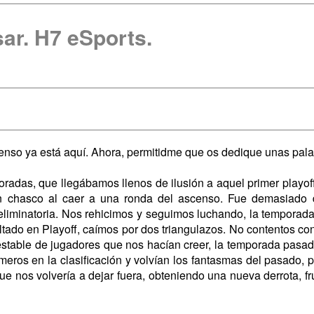
ar. H7 eSports.
censo ya está aquí. Ahora, permitidme que os dedique unas pala
radas, que llegábamos llenos de ilusión a aquel primer playoff
an chasco al caer a una ronda del ascenso. Fue demasiado 
liminatoria. Nos rehicimos y seguimos luchando, la temporada s
tado en Playoff, caímos por dos triangulazos. No contentos con
estable de jugadores que nos hacían creer, la temporada pasad
rimeros en la clasificación y volvían los fantasmas del pasado
ue nos volvería a dejar fuera, obteniendo una nueva derrota, fr