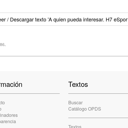
er / Descargar texto
'A quien pueda interesar. H7 eSport
z86
.
rmación
Textos
cto
Buscar
o
Catálogo OPDS
cinadores
parencia
Textos