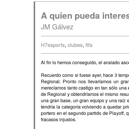
A quien pueda interes
JM Gálvez
H7esports
,
clubes
,
fifa
Al fin lo hemos conseguido, el ansiado as
Recuerdo como si fuese ayer, hace 3 tempo
Regional. Pronto nos llevaríamos un gr
merecíamos tanto castigo en tan sólo una e
de Regional y obtendríamos el mismo resul
una gran base, un gran equipo y una raíz 
tendría la categoría volviendo a quedar p
portero en el segundo partido de Playoff, q
fracasos injustos.