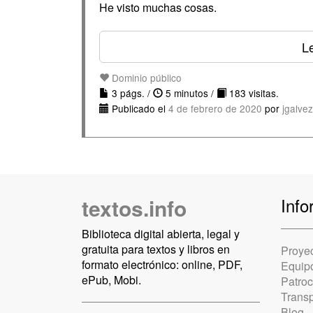
He visto muchas cosas.
Le
Dominio público
3 págs. /
5 minutos /
183 visitas.
Publicado el
4 de febrero de 2020
por
jgalve
textos.info
Info
Biblioteca digital abierta, legal y
gratuita para textos y libros en
Proye
formato electrónico: online, PDF,
Equip
ePub, Mobi.
Patro
Trans
Blog