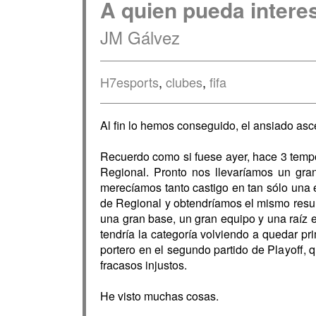
A quien pueda interes
JM Gálvez
H7esports
,
clubes
,
fifa
Al fin lo hemos conseguido, el ansiado as
Recuerdo como si fuese ayer, hace 3 tempo
Regional. Pronto nos llevaríamos un gr
merecíamos tanto castigo en tan sólo una e
de Regional y obtendríamos el mismo resul
una gran base, un gran equipo y una raíz 
tendría la categoría volviendo a quedar p
portero en el segundo partido de Playoff, q
fracasos injustos.
He visto muchas cosas.