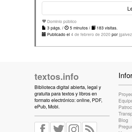
Le
Dominio público
3 págs. /
5 minutos /
183 visitas.
Publicado el
4 de febrero de 2020
por
jgalve
textos.info
Info
Biblioteca digital abierta, legal y
gratuita para textos y libros en
Proye
formato electrónico: online, PDF,
Equip
ePub, Mobi.
Patro
Trans
Blog
Pregun