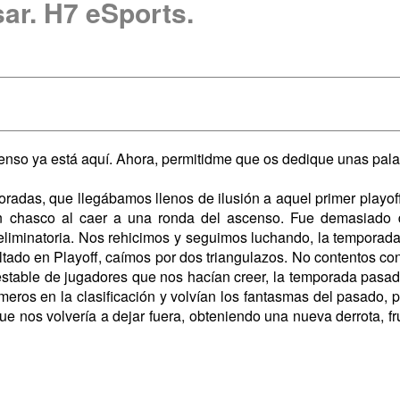
ar. H7 eSports.
censo ya está aquí. Ahora, permitidme que os dedique unas pala
radas, que llegábamos llenos de ilusión a aquel primer playoff
an chasco al caer a una ronda del ascenso. Fue demasiado 
liminatoria. Nos rehicimos y seguimos luchando, la temporada s
tado en Playoff, caímos por dos triangulazos. No contentos con
estable de jugadores que nos hacían creer, la temporada pasad
rimeros en la clasificación y volvían los fantasmas del pasado
ue nos volvería a dejar fuera, obteniendo una nueva derrota, fr