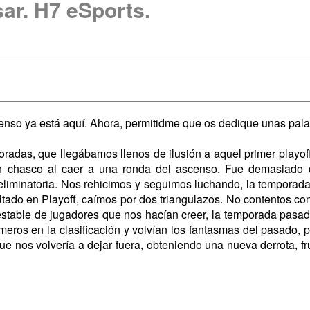
ar. H7 eSports.
censo ya está aquí. Ahora, permitidme que os dedique unas pala
radas, que llegábamos llenos de ilusión a aquel primer playoff
an chasco al caer a una ronda del ascenso. Fue demasiado 
liminatoria. Nos rehicimos y seguimos luchando, la temporada s
tado en Playoff, caímos por dos triangulazos. No contentos con
estable de jugadores que nos hacían creer, la temporada pasad
rimeros en la clasificación y volvían los fantasmas del pasado
ue nos volvería a dejar fuera, obteniendo una nueva derrota, fr