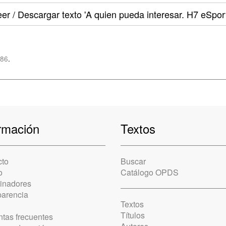
er / Descargar texto
'A quien pueda interesar. H7 eSport
z86
.
rmación
Textos
cto
Buscar
o
Catálogo OPDS
cinadores
parencia
Textos
Títulos
tas frecuentes