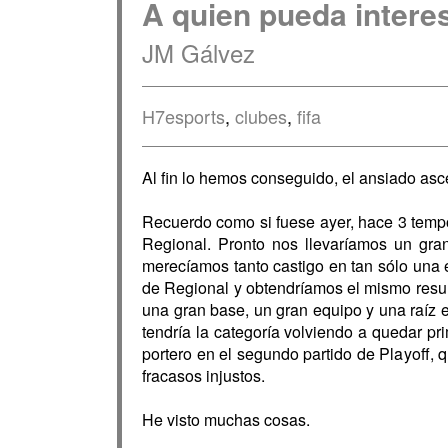
A quien pueda interes
JM Gálvez
H7esports
,
clubes
,
fifa
Al fin lo hemos conseguido, el ansiado as
Recuerdo como si fuese ayer, hace 3 tempo
Regional. Pronto nos llevaríamos un gr
merecíamos tanto castigo en tan sólo una e
de Regional y obtendríamos el mismo resul
una gran base, un gran equipo y una raíz 
tendría la categoría volviendo a quedar p
portero en el segundo partido de Playoff, q
fracasos injustos.
He visto muchas cosas.