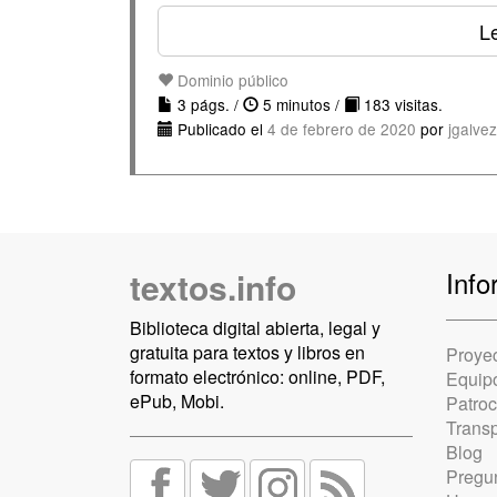
Le
Dominio público
3 págs. /
5 minutos /
183 visitas.
Publicado el
4 de febrero de 2020
por
jgalve
textos.info
Info
Biblioteca digital abierta, legal y
gratuita para textos y libros en
Proye
formato electrónico: online, PDF,
Equip
ePub, Mobi.
Patro
Trans
Blog
Pregun