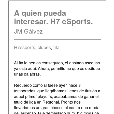
A quien pueda
interesar. H7 eSports.
JM Gálvez
H7esports
,
clubes
,
fifa
Al fin lo hemos conseguido, el ansiado ascenso
ya está aquí. Ahora, permitidme que os dedique
unas palabras.
Recuerdo como si fuese ayer, hace 3
temporadas, que llegábamos llenos de ilusión a
aquel primer playoffs, acabábamos de ganar el
título de liga en Regional. Pronto nos
llevaríamos un gran chasco al caer a una ronda
del ascenso. Fue demasiado duro, hicimos una