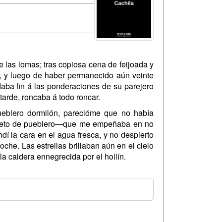
las lomas; tras copiosa cena de feijoada y
a, y luego de haber permanecido aún veinte
 daba fin á las ponderaciones de su parejero
arde, roncaba á todo roncar.
eblero dormilón, parecióme que no había
epíteto de pueblero—que me empeñaba en no
í la cara en el agua fresca, y no despierto
che. Las estrellas brillaban aún en el cielo
 la caldera ennegrecida por el hollín.