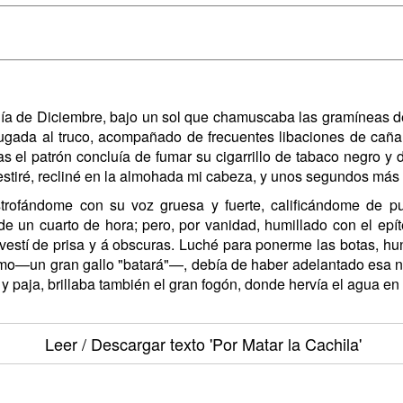
ía de Diciembre, bajo un sol que chamuscaba las gramíneas de 
jugada al truco, acompañado de frecuentes libaciones de cañ
as el patrón concluía de fumar su cigarrillo de tabaco negro y
stiré, recliné en la almohada mi cabeza, y unos segundos más t
ofándome con su voz gruesa y fuerte, calificándome de pu
 de un cuarto de hora; pero, por vanidad, humillado con el 
estí de prisa y á obscuras. Luché para ponerme las botas, hund
selmo—un gran gallo "batará"—, debía de haber adelantado esa no
n y paja, brillaba también el gran fogón, donde hervía el agua en
Leer / Descargar texto
'Por Matar la Cachila'