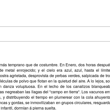
 más temprano que de costumbre. En Enero, dos horas después 
metal enrojecido; y el cielo era azul, azul, hasta el límit
ostra agrietada, desprovista de yerbas verdes, salpicada de tro
éculas de polvo que flotan en la quietud del aire. A lo lejos, so
en danza voluptuosa. En el lecho de los canalizos blanqueaba
nas negreaban las llagas del "campo en tierra". Los vacunos err
os, y distribuyendo el tiempo en plumerear con la cola ahuye
blancas y gordas, se inmovilizaban en grupos circulares, resgua
infantil, dormían á pierna suelta.