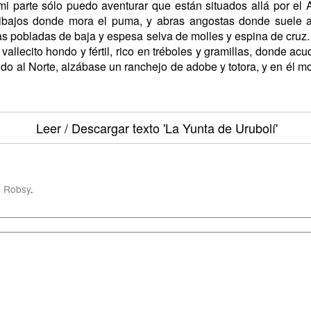
mi parte sólo puedo aventurar que están situados allá por el 
ltibajos donde mora el puma, y abras angostas donde suele a
as pobladas de baja y espesa selva de molles y espina de cruz. 
vallecito hondo y fértil, rico en tréboles y gramillas, donde a
ndo al Norte, alzábase un ranchejo de adobe y totora, y en é
Leer / Descargar texto
'La Yunta de Urubolí'
 Robsy
.