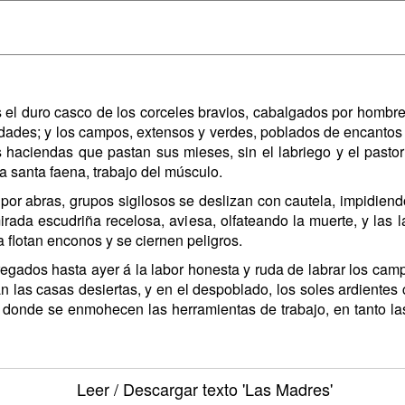
 el duro casco de los corceles bravios, cabalgados por hombres
edades; y los campos, extensos y verdes, poblados de encantos
las haciendas que pastan sus mieses, sin el labriego y el past
a santa faena, trabajo del músculo.
 por abras, grupos sigilosos se deslizan con cautela, impidiend
rada escudriña recelosa, aviesa, olfateando la muerte, y las 
flotan enconos y se ciernen peligros.
regados hasta ayer á la labor honesta y ruda de labrar los cam
an las casas desiertas, y en el despoblado, los soles ardiente
 donde se enmohecen las herramientas de trabajo, en tanto las
Leer / Descargar texto
'Las Madres'