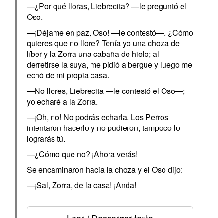
—¿Por qué lloras, Liebrecita? —le preguntó el
Oso.
—¡Déjame en paz, Oso! —le contestó—. ¿Cómo
quieres que no llore? Tenía yo una choza de
líber y la Zorra una cabaña de hielo; al
derretirse la suya, me pidió albergue y luego me
echó de mi propia casa.
—No llores, Liebrecita —le contestó el Oso—;
yo echaré a la Zorra.
—¡Oh, no! No podrás echarla. Los Perros
intentaron hacerlo y no pudieron; tampoco lo
lograrás tú.
—¿Cómo que no? ¡Ahora verás!
Se encaminaron hacia la choza y el Oso dijo:
—¡Sal, Zorra, de la casa! ¡Anda!
Leer / Descargar texto