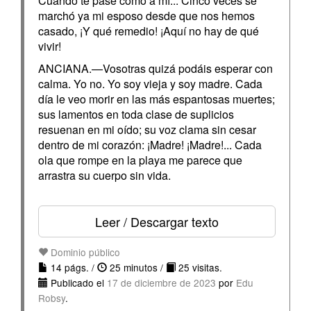
Cuando te pase como a mí... Cinco veces se
marchó ya mi esposo desde que nos hemos
casado, ¡Y qué remedio! ¡Aquí no hay de qué
vivir!
ANCIANA.—Vosotras quizá podáis esperar con
calma. Yo no. Yo soy vieja y soy madre. Cada
día le veo morir en las más espantosas muertes;
sus lamentos en toda clase de suplicios
resuenan en mi oído; su voz clama sin cesar
dentro de mi corazón: ¡Madre! ¡Madre!... Cada
ola que rompe en la playa me parece que
arrastra su cuerpo sin vida.
Leer / Descargar texto
Dominio público
14 págs. /
25 minutos /
25 visitas.
Publicado el
17 de diciembre de 2023
por
Edu
Robsy
.