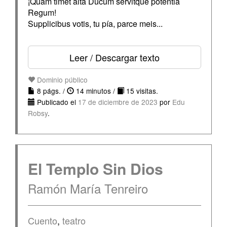
¡Quam timet alta Ducum servitque potentia
Regum!
Supplicibus votis, tu pía, parce meis...
Leer / Descargar texto
Dominio público
8 págs. /
14 minutos /
15 visitas.
Publicado el
17 de diciembre de 2023
por
Edu
Robsy
.
El Templo Sin Dios
Ramón María Tenreiro
Cuento
,
teatro