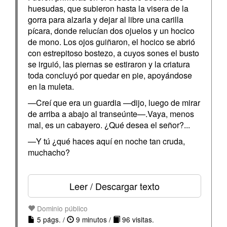
huesudas, que subieron hasta la visera de la
gorra para alzarla y dejar al libre una carilla
pícara, donde relucían dos ojuelos y un hocico
de mono. Los ojos guiñaron, el hocico se abrió
con estrepitoso bostezo, a cuyos sones el busto
se irguió, las piernas se estiraron y la criatura
toda concluyó por quedar en pie, apoyándose
en la muleta.
—Creí que era un guardia —dijo, luego de mirar
de arriba a abajo al transeúnte—.Vaya, menos
mal, es un cabayero. ¿Qué desea el señor?...
—Y tú ¿qué haces aquí en noche tan cruda,
muchacho?
Leer / Descargar texto
Dominio público
5 págs. /
9 minutos /
96 visitas.