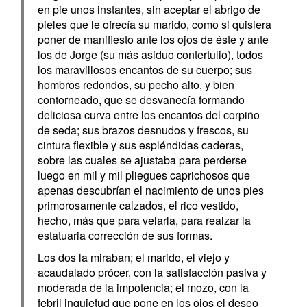
en pie unos instantes, sin aceptar el abrigo de
pieles que le ofrecía su marido, como si quisiera
poner de manifiesto ante los ojos de éste y ante
los de Jorge (su más asiduo contertulio), todos
los maravillosos encantos de su cuerpo; sus
hombros redondos, su pecho alto, y bien
contorneado, que se desvanecía formando
deliciosa curva entre los encantos del corpiño
de seda; sus brazos desnudos y frescos, su
cintura flexible y sus espléndidas caderas,
sobre las cuales se ajustaba para perderse
luego en mil y mil pliegues caprichosos que
apenas descubrían el nacimiento de unos pies
primorosamente calzados, el rico vestido,
hecho, más que para velarla, para realzar la
estatuaria corrección de sus formas.
Los dos la miraban; el marido, el viejo y
acaudalado prócer, con la satisfacción pasiva y
moderada de la impotencia; el mozo, con la
febril inquietud que pone en los ojos el deseo