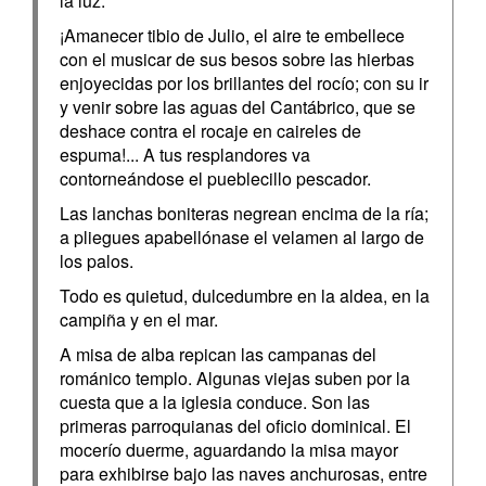
la luz.
¡Amanecer tibio de Julio, el aire te embellece
con el musicar de sus besos sobre las hierbas
enjoyecidas por los brillantes del rocío; con su ir
y venir sobre las aguas del Cantábrico, que se
deshace contra el rocaje en caireles de
espuma!... A tus resplandores va
contorneándose el pueblecillo pescador.
Las lanchas boniteras negrean encima de la ría;
a pliegues apabellónase el velamen al largo de
los palos.
Todo es quietud, dulcedumbre en la aldea, en la
campiña y en el mar.
A misa de alba repican las campanas del
románico templo. Algunas viejas suben por la
cuesta que a la iglesia conduce. Son las
primeras parroquianas del oficio dominical. El
mocerío duerme, aguardando la misa mayor
para exhibirse bajo las naves anchurosas, entre