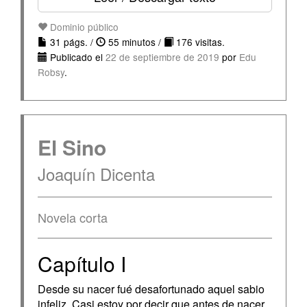
Dominio público
31 págs. /
55 minutos /
176 visitas.
Publicado el
22 de septiembre de 2019
por
Edu
Robsy
.
El Sino
Joaquín Dicenta
Novela corta
Capítulo I
Desde su nacer fué desafortunado aquel sabio
infeliz. Casi estoy por decir que antes de nacer