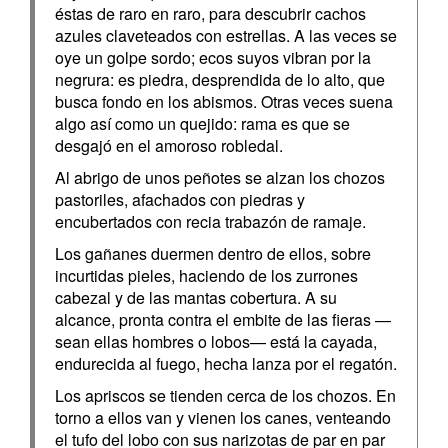
éstas de raro en raro, para descubrir cachos
azules claveteados con estrellas. A las veces se
oye un golpe sordo; ecos suyos vibran por la
negrura: es piedra, desprendida de lo alto, que
busca fondo en los abismos. Otras veces suena
algo así como un quejido: rama es que se
desgajó en el amoroso robledal.
Al abrigo de unos peñotes se alzan los chozos
pastoriles, afachados con piedras y
encubertados con recia trabazón de ramaje.
Los gañanes duermen dentro de ellos, sobre
incurtidas pieles, haciendo de los zurrones
cabezal y de las mantas cobertura. A su
alcance, pronta contra el embite de las fieras —
sean ellas hombres o lobos— está la cayada,
endurecida al fuego, hecha lanza por el regatón.
Los apriscos se tienden cerca de los chozos. En
torno a ellos van y vienen los canes, venteando
el tufo del lobo con sus narizotas de par en par