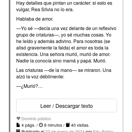
Hay detalles que pintan un carácter: si esto es
vulgar, Rea Silvia no lo era.
Hablaba de amor.
—Yo sé —decía una vez delante de un reflexivo
grupo de criaturas—, yo sé muchas cosas. Yo
he leído y además adivino. Para nosotras (se
alisó gravemente la falda) el amor es toda la
existencia. Una señora murió, murió de amor.
Nadie la conocía sino mamá y papá. Murió.
Las criaturas —de la mano— se miraron. Una
alzó la voz débilmente:
—¿Murió?…
Leer / Descargar texto
Dominio público
4 págs. /
8 minutos /
40 visitas.
Publicado el
23 de enero de 2024
por
Edu Robsy
.