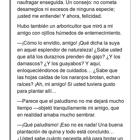
naufragar enseguida. Un consejo: no cometa
desarreglos ni excesos de ninguna especie;
¡usted me entiende! Y ahora, felicidad.
Hubo también un arboricultor que miró a mi
amigo con ojillos húmedos de enternecimiento.
—¡Cómo lo envidio, amigo! ¡Qué dicha la suya
en aquel esplendor de naturaleza! ¿Sabe usted
que allá los duraznos prenden de gajo? ¿Y los
damascos? ¿Y los guayabos? Y aquí,
enloqueciéndonos de cuidados… ¿Sabe que
las hojas caídas de los naranjos brotan, echan
raíces? ¡Ah, mi amigo! Si usted tuviera gusto
para plantar allí…
—Parece que el paludismo no me dejará mucho
tiempo —objetó tranquilamente mi amigo, que
en realidad amaba mucho sembrar.
—¡Qué paludismo! ¡Eso no es nada! Una buena
plantación de quina y todo está concluido…
¿Usted sabe cuánto necesita allá para brotar un