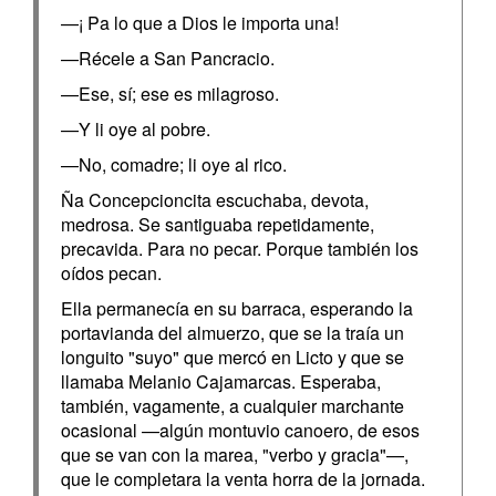
—¡ Pa lo que a Dios le importa una!
—Récele a San Pancracio.
—Ese, sí; ese es milagroso.
—Y li oye al pobre.
—No, comadre; li oye al rico.
Ña Concepcioncita escuchaba, devota,
medrosa. Se santiguaba repetidamente,
precavida. Para no pecar. Porque también los
oídos pecan.
Ella permanecía en su barraca, esperando la
portavianda del almuerzo, que se la traía un
longuito "suyo" que mercó en Licto y que se
llamaba Melanio Cajamarcas. Esperaba,
también, vagamente, a cualquier marchante
ocasional —algún montuvio canoero, de esos
que se van con la marea, "verbo y gracia"—,
que le completara la venta horra de la jornada.