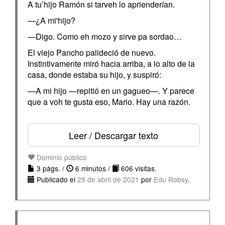
A tu’hijo Ramón si tarveh lo aprienderían.
—¿A mi'hijo?
—Digo. Como eh mozo y sirve pa sordao…
El viejo Pancho palideció de nuevo.
Instintivamente miró hacia arriba, a lo alto de la
casa, donde estaba su hijo, y suspiró:
—A mi hijo —repitió en un gagueo—. Y parece
que a voh te gusta eso, Mario. Hay una razón.
Leer / Descargar texto
Dominio público
3 págs. /
6 minutos /
606 visitas.
Publicado el
25 de abril de 2021
por
Edu Robsy
.