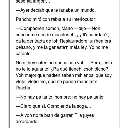
sesenta largoh…
—Ayer decíah que te fartaba un mundo.
Pancho miró con rabia a su interlocutor.
—Compadreh somoh, Mario —dijo— Noh
conoceme dende mocetoneh, ¿y ti'acuerdah?,
pa la dentrada de loh Restauradore, un'hembra
peliano, y me la ganaste'n mala ley. Yo no me
calenté.
No m’hey calentao nunca con voh… Pero, ¡esto
no te lo aguanto! ¿Pa qué tieneh' esoh dicho?
Voh mejor que nadien sabeh mih'años; que soy
viejo, viejísimo, que no puedo manejar ni
l'hacha.
—No hay pa tanto, hombre; no hay pa tanto.
—Claro que sí. Como anda la soga…
—A voh no te bian de garrar. Ti'a juyes
de'erbarde.