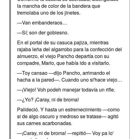
la mancha de color de la bandera que
tremolaba uno de los jinetes.
—Van embanderaos…
—Sí; son der gobiesno.
En el portal de su casuca pajiza, mientras
rajaba leña del algarrobo para la confección del
almuerzo, el viejo Pancho departía con su
compadre, Mario, que había ido a visitarlo.
—Toy cansao —dijo Pancho, arrimando el
hacha a la pared—. Cuando uno si'hace viejo…
—¡Viejo! Voh podeh manejar todavía un rifle.
—¿Yo? ¡Caray, ni de broma!
Palideció. Y hasta un estremecimiento —como
si de algo oscuro y medroso se tratase— agitó
sus carnes acarbonadas.
—¡Caray, ni de broma! —repitió— Voy pa lo'