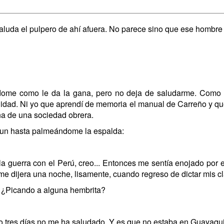
uda el pulpero de ahí afuera. No parece sino que ese hombre e
ándome como le da la gana, pero no deja de saludarme. Como 
idad. Ni yo que aprendí de memoria el manual de Carreño y que
na de una sociedad obrera.
 aun hasta palmeándome la espalda:
a guerra con el Perú, creo... Entonces me sentía enojado por 
 me dijera una noche, lisamente, cuando regreso de dictar mis c
¿Picando a alguna hembrita?
lo tres días no me ha saludado. Y es que no estaba en Guayaqui