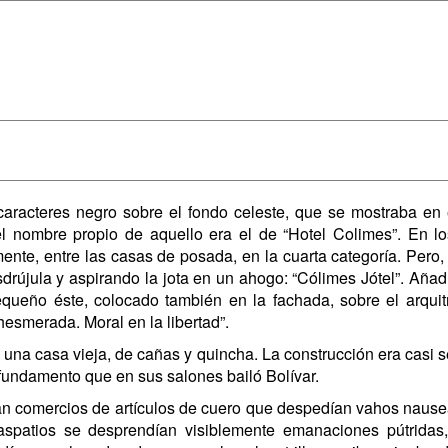
caracteres negro sobre el fondo celeste, que se mostraba en el
 el nombre propio de aquello era el de “Hotel Colimes”. En lo
nte, entre las casas de posada, en la cuarta categoría. Pero,
sdrújula y aspirando la jota en un ahogo: “Cólimes Jótel”. Añad
 pequeño éste, colocado también en la fachada, sobre el arqu
esmerada. Moral en la libertad”.
 una casa vieja, de cañas y quincha. La construcción era casi se
undamento que en sus salones bailó Bolívar.
aban comercios de artículos de cuero que despedían vahos naus
 traspatios se desprendían visiblemente emanaciones pútrid