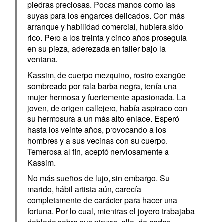
piedras preciosas. Pocas manos como las
suyas para los engarces delicados. Con más
arranque y habilidad comercial, hubiera sido
rico. Pero a los treinta y cinco años proseguía
en su pieza, aderezada en taller bajo la
ventana.
Kassim, de cuerpo mezquino, rostro exangüe
sombreado por rala barba negra, tenía una
mujer hermosa y fuertemente apasionada. La
joven, de origen callejero, había aspirado con
su hermosura a un más alto enlace. Esperó
hasta los veinte años, provocando a los
hombres y a sus vecinas con su cuerpo.
Temerosa al fin, aceptó nerviosamente a
Kassim.
No más sueños de lujo, sin embargo. Su
marido, hábil artista aún, carecía
completamente de carácter para hacer una
fortuna. Por lo cual, mientras el joyero trabajaba
doblado sobre sus pinzas, ella, de codos,