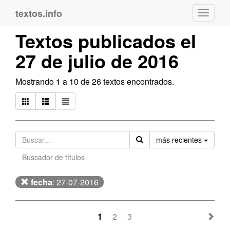
textos.info
Navega
Textos publicados el
27 de julio de 2016
Mostrando 1 a 10 de 26 textos encontrados.
Orden
más recientes
Buscador de títulos
fecha
: 27-07-2016
1
2
3