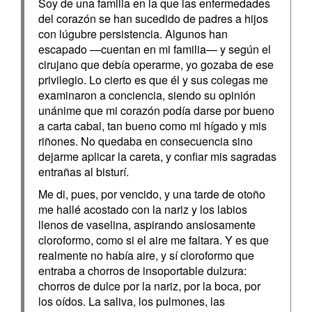
Soy de una familia en la que las enfermedades
del corazón se han sucedido de padres a hijos
con lúgubre persistencia. Algunos han
escapado —cuentan en mi familia— y según el
cirujano que debía operarme, yo gozaba de ese
privilegio. Lo cierto es que él y sus colegas me
examinaron a conciencia, siendo su opinión
unánime que mi corazón podía darse por bueno
a carta cabal, tan bueno como mi hígado y mis
riñones. No quedaba en consecuencia sino
dejarme aplicar la careta, y confiar mis sagradas
entrañas al bisturí.
Me di, pues, por vencido, y una tarde de otoño
me hallé acostado con la nariz y los labios
llenos de vaselina, aspirando ansiosamente
cloroformo, como si el aire me faltara. Y es que
realmente no había aire, y sí cloroformo que
entraba a chorros de insoportable dulzura:
chorros de dulce por la nariz, por la boca, por
los oídos. La saliva, los pulmones, las