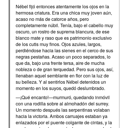
Nébel fijó entonces atentamente los ojos en la
hermosa criatura. Era una chica muy joven aún,
acaso no más de catorce años, pero
completamente núbil. Tenía, bajo el cabello muy
oscuro, un rostro de suprema blancura, de ese
blanco mate y raso que es patrimonio exclusivo
de los cutis muy finos. Ojos azules, largos,
perdiéndose hacia las sienes en el cerco de sus
negras pestañas. Acaso un poco separados, lo
que da, bajo una frente tersa, aire de mucha
nobleza o de gran terquedad. Pero sus ojos, así,
llenaban aquel semblante en flor con la luz de
su belleza. Y al sentirlos Nébel detenidos un
momento en los suyos, quedó deslumbrado.
—¡Qué encanto!—murmuró, quedando inmóvil
con una rodilla sobre al almohadón del surrey.
Un momento después las serpentinas volaban
hacia la victoria. Ambos carruajes estaban ya
enlazados por el puente colgante de cintas, y la